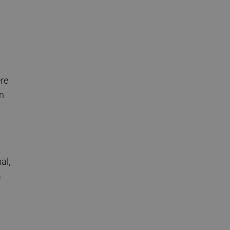
re
on
al,
a