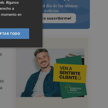
r
 web. Algunos
Siempre al día de las últimas
derecho a
noticias
ier momento en
¡Quiero suscribirme!
con
PTAR TODO
os
ias
ta