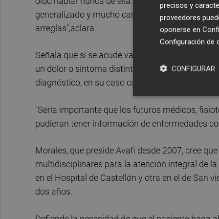
oído hablar nunca de ella. "Te sientas delante d
precisos y caracte
generalizado y mucho cansancio, pero te está vi
proveedores pueden
arreglas",aclara.
oponerse en
Confi
Configuración de 
Señala que si se acude varias veces a un faculta
un dolor o síntoma distinto, entiende que "no se
CONFIGURAR
diagnóstico, en su caso casi diez años desde lo
"Sería importante que los futuros médicos, fisio
pudieran tener información de enfermedades com
Morales, que preside Avafi desde 2007, cree que
multidisciplinares para la atención integral de l
en el Hospital de Castellón y otra en el de San v
dos años.
Defiende la necesidad de que el paciente haga al