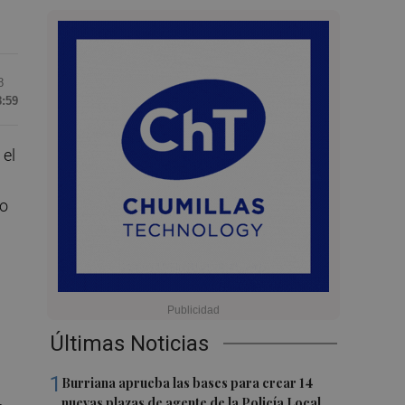
8
8:59
 el
to
Últimas Noticias
1
Burriana aprueba las bases para crear 14
nuevas plazas de agente de la Policía Local