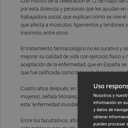
Con motivo de la celebración el 12 de mayo del 
por esta dolencia y personas que les ayudan en
trabajadora social, que explican cómo se vive el
que afecta a músculos, ligamentos y tendones y 
insomnio, entre otros.
El tratamiento farmacológico no es curativo y se
mejorar su calidad de vida con ejercicio físico y
aceptación de la enfermedad, que en España se e
que fue calificada como tal por la Organización
Uso respons
Cuatro años después, en 1996, nació Avafi, que
Nosotros y nuestr
mujeres), señala Morales, quien lamenta que a n
información en su 
esta "enfermedad invisible", ya que "aparentemen
y datos de navega
obtener informació
Entre los facultativos, afirma, hay mucha diferen
pueden procesar su