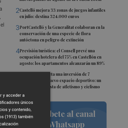
s
a
2
Castelló mejora 33 zonas de juegos infantiles
,
en julio: destina 324.000 euros
el
3
PortCastelló y la Generalitat colaboran en la
conservación de una especie de flora
autóctona en peligro de extinción
4
Previsión turística: el Consell prevé una
ocupación hotelera del 75% en Castellón en
agosto: los apartamentos alcanzarán un 89%
5
Vila-real proyecta una inversión de 7
millones en un nuevo espacio deportivo: un
complejo con pista de atletismo y ciclismo
r y acceder a
por
tificadores únicos
cios y contenido,
Suscríbete al canal
os (1913)
también
de Whatsapp
calización