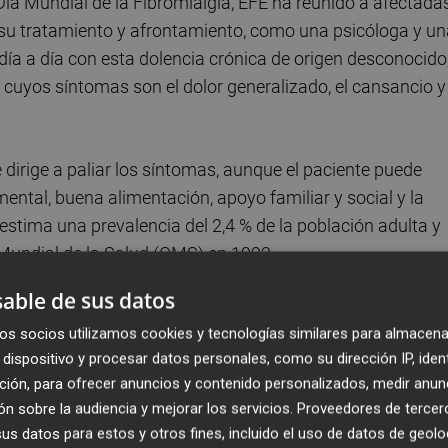
Día Mundial de la Fibromialgia, EFE ha reunido a afectada
 su tratamiento y afrontamiento, como una psicóloga y un
 día a día con esta dolencia crónica de origen desconocido
cuyos síntomas son el dolor generalizado, el cansancio y 
 dirige a paliar los síntomas, aunque el paciente puede
 mental, buena alimentación, apoyo familiar y social y la
stima una prevalencia del 2,4 % de la población adulta y
 Mundial de la Salud (OMS) en 1992.
able de sus datos
 cuenta con más de 800 personas asociadas (700 de ellas
os socios utilizamos cookies y tecnologías similares para almacena
ivel general hay "muy poca empatía" hacia los afectados 
dispositivo y procesar datos personales, como su dirección IP, iden
te se nos ve bien".
ción, para ofrecer anuncios y contenido personalizados, medir anun
n sobre la audiencia y mejorar los servicios.
Proveedores de tercer
cia entre los que sí conocen la patología y los que no han
s datos para estos y otros fines, incluido el uso de datos de geolo