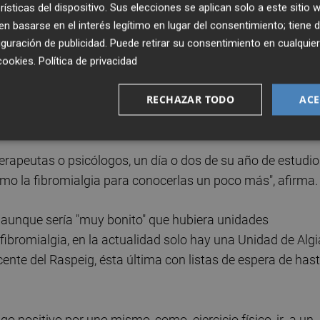
e un médico y le dices que no duermes y que tienes un dolo
rísticas del dispositivo. Sus elecciones se aplican solo a este sitio
endo bien si eres una persona que te cuidas y
 basarse en el interés legítimo en lugar del consentimiento; tiene 
guración de publicidad
. Puede retirar su consentimiento en cualqu
cookies
.
Política de privacidad
tivo que no ha oído hablar de la fibromialgia, y cada vez 
RECHAZAR TODO
ACE
pa ni por dónde cogernos", algo que hace que se retrase el
s primeros síntomas.
terapeutas o psicólogos, un día o dos de su año de estudi
o la fibromialgia para conocerlas un poco más", afirma.
 aunque sería "muy bonito" que hubiera unidades
a fibromialgia, en la actualidad solo hay una Unidad de Alg
icente del Raspeig, ésta última con listas de espera de has
go positivo por uno mismo, como ejercicio físico, ir a un