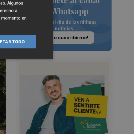
 web. Algunos
de Whatsapp
derecho a
ier momento en
Siempre al día de las últimas
noticias
¡Quiero suscribirme!
PTAR TODO