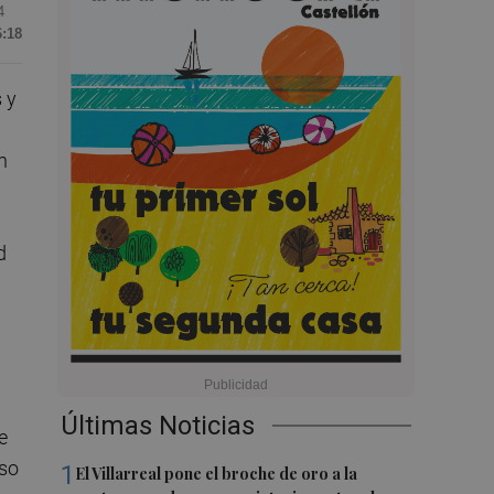
4
6:18
 y
n
d
Últimas Noticias
e
eso
1
El Villarreal pone el broche de oro a la