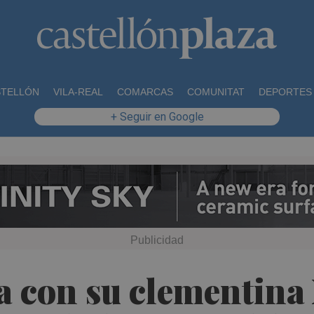
STELLÓN
VILA-REAL
COMARCAS
COMUNITAT
DEPORTES
+ Seguir en Google
a con su clementina