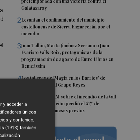
pretemporada con una victoria contra el
Galatasaray
 a
ad
2
Levantan el confinamiento del municipio
castellonense de Sierra Engarcerán por el
incendio
3
el
Juan Tallón, Marta Jiménez Serrano o Juan
Evaristo Valls Boix, protagonistas de la
programación de agosto de Entre Libros en
Benicàssim
4
Los talleres de ‘Magia en los Barrios’ de
os
Castelló llegan al Grupo Reyes
5
Informe del CEAM sobre el incendio de la Vall
d'Uixó: la vegetación perdió el 51% de
r y acceder a
humedad en los meses previos
tificadores únicos
cios y contenido,
os (1913)
también
calización
Suscríbete al canal