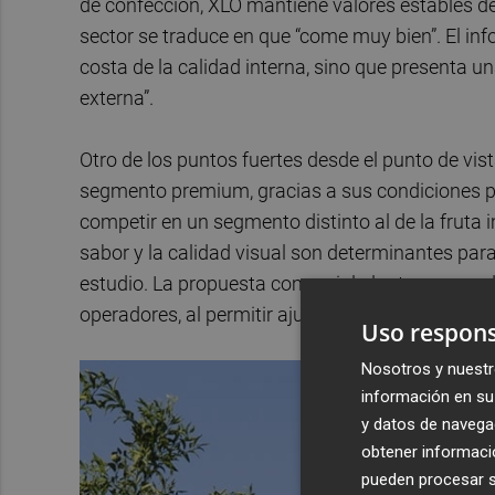
de confección, XLO mantiene valores estables de 
sector se traduce en que “come muy bien”. El inf
costa de la calidad interna, sino que presenta
externa”.
Otro de los puntos fuertes desde el punto de vis
segmento premium, gracias a sus condiciones p
competir en un segmento distinto al de la fruta i
sabor y la calidad visual son determinantes par
estudio. La propuesta comercial plantea un model
operadores, al permitir ajustar formatos y volúm
Uso respons
Nosotros y nuestr
información en su 
y datos de navega
obtener informació
pueden procesar su