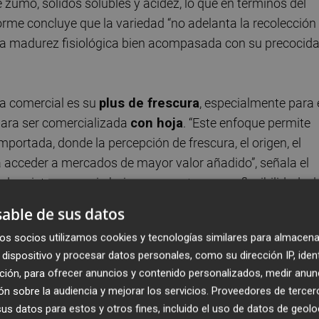
zumo, sólidos solubles y acidez, lo que en términos del
orme concluye que la variedad “no adelanta la recolección
 una madurez fisiológica bien acompasada con su precocid
ta comercial es su
plus de frescura
, especialmente para 
ara ser comercializada
con hoja
. “Este enfoque permite
mportada, donde la percepción de frescura, el origen, el
a acceder a mercados de mayor valor añadido”, señala el
o mixto, con y sin hoja, que aporta mayor flexibilidad a l
enes sin penalizar la calidad.
able de sus datos
os socios utilizamos cookies y tecnologías similares para almacena
dispositivo y procesar datos personales, como su dirección IP, iden
ción, para ofrecer anuncios y contenido personalizados, medir anun
n sobre la audiencia y mejorar los servicios.
Proveedores de tercer
s datos para estos y otros fines, incluido el uso de datos de geolo