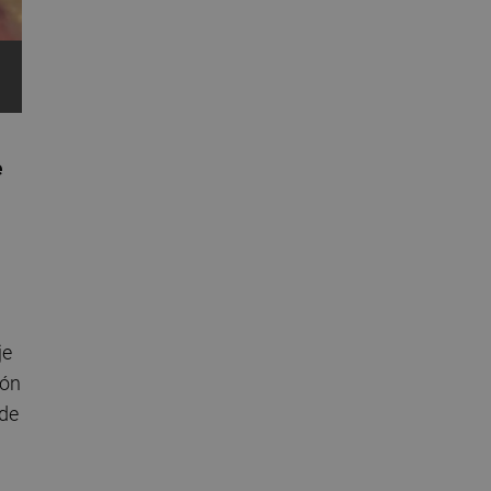
e
je
ión
 de