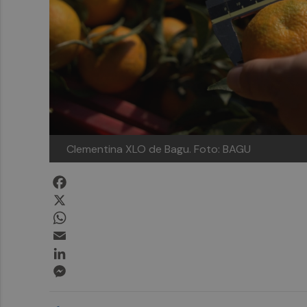
Clementina XLO de Bagu.
Foto: BAGU
Facebook
X
WhatsApp
Email
LinkedIn
Messenger