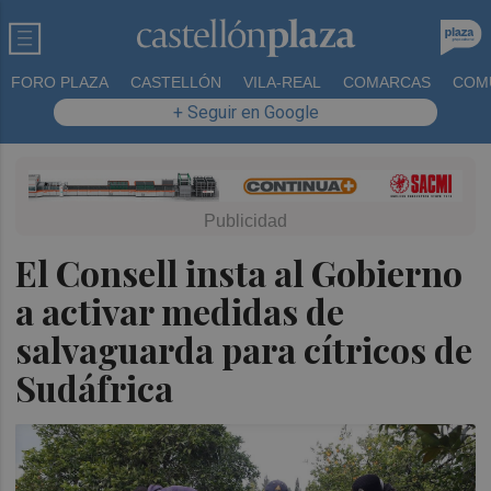
FORO PLAZA
CASTELLÓN
VILA-REAL
COMARCAS
COM
+ Seguir en Google
El Consell insta al Gobierno
a activar medidas de
salvaguarda para cítricos de
Sudáfrica