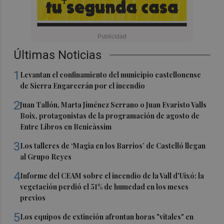
Últimas Noticias
1
Levantan el confinamiento del municipio castellonense
de Sierra Engarcerán por el incendio
2
Juan Tallón, Marta Jiménez Serrano o Juan Evaristo Valls
Boix, protagonistas de la programación de agosto de
Entre Libros en Benicàssim
3
Los talleres de ‘Magia en los Barrios’ de Castelló llegan
al Grupo Reyes
4
Informe del CEAM sobre el incendio de la Vall d'Uixó: la
vegetación perdió el 51% de humedad en los meses
previos
5
Los equipos de extinción afrontan horas "vitales" en