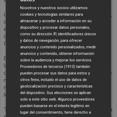
Nosotros y nuestros socios utilizamos
La consellera de Comercio,
Marián Cano
y él,
cookies y tecnologías similares para
almacenar y acceder a información en su
como conseller de Agricultura, piden en el
dispositivo y procesar datos personales,
escrito conjunto "la activación de la clausula
como su dirección IP, identificadores únicos
de salvaguarda que debe reclamar el
y datos de navegación, para ofrecer
Gobierno de Pedro Sánchez a Bruselas".
anuncios y contenido personalizados, medir
anuncios y contenido, obtener información
En el mismo escrito le han pedido que para
sobre la audiencia y mejorar los servicios.
la próxima campaña, que empezará en
Proveedores de terceros (1913)
también
octubre, "el Gobierno esté vigilante, cosa que
pueden procesar sus datos para estos y
no ha sucedido, para que desde el primer
otros fines, incluido el uso de datos de
geolocalización precisos y características
minuto inste y reclame el cumplimiento de
del dispositivo. Sus elecciones se aplican
los tratados internacionales".
solo a este sitio web. Algunos proveedores
pueden basarse en el interés legítimo en
"Los agricultores de la Comunitat Valenciana
lugar del consentimiento; tiene derecho a
se siente abandonados por el Gobierno y por