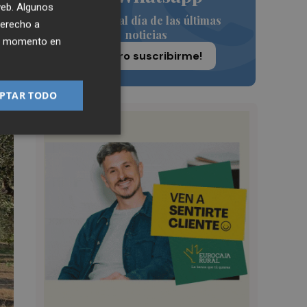
 web. Algunos
Siempre al día de las últimas
derecho a
noticias
ier momento en
¡Quiero suscribirme!
PTAR TODO