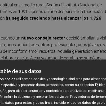
bitual en el medio rural. Según el Instituto Nacional de
bitantes en 1991, apenas un año después de la fundación 
ión
ha seguido creciendo hasta alcanzar los 1.726
2, cuando un
nuevo consejo rector
decidió ampliar la vis
blo, unos agricultores, otros profesionales, unos jóvenes y
tu de inconformismo", recuerda. Aquella generación enten
e elaborar aceite. A esa voluntad de cambio se sumó una
strategia basada en tres pilares: diversificación agraria,
able de sus datos
e nuevas infraestructuras como el regadío de apoyo.
os socios utilizamos cookies y tecnologías similares para almacena
dispositivo y procesar datos personales, como su dirección IP, iden
ción, para ofrecer anuncios y contenido personalizados, medir anun
n sobre la audiencia y mejorar los servicios.
Proveedores de tercer
s datos para estos y otros fines, incluido el uso de datos de geolo