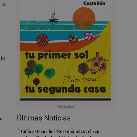
6:00
ido
Últimas Noticias
ja
1
Culla estrena hui 'Ressonàncies', el seu