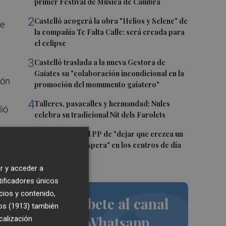
primer Festival de Música de Cambra
2
Castelló acogerá la obra "Helios y Selene" de
de
la compañía Te Falta Calle: será creada para
el eclipse
3
Castelló traslada a la nueva Gestora de
Gaiates su "colaboración incondicional en la
ión
promoción del monumento gaiatero"
4
Talleres, pasacalles y hermandad: Nules
dió
celebra su tradicional Nit dels Farolets
5
El PSPV acusa al PP de "dejar que crezca un
31 % la lista de espera" en los centros de día
de Castellón
r y acceder a
tificadores únicos
cios y contenido,
Suscríbete al canal
os (1913)
también
de Whatsapp
calización