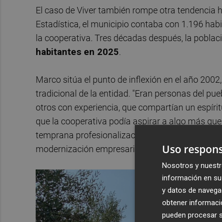
El caso de Viver también rompe otra tendencia ha
Estadística, el municipio contaba con 1.196 ha
la cooperativa. Tres décadas después, la poblac
habitantes en 2025
.
Marco sitúa el punto de inflexión en el año 200
tradicional de la entidad. "Eran personas del pue
otros con experiencia, que compartían un espíri
que la cooperativa podía aspirar a algo más qu
temprana profesionalización de la gestión y una e
Uso respons
modernización empresarial y aprovechamiento d
Nosotros y nuestr
información en su 
y datos de navega
obtener informació
pueden procesar su