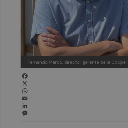
Fernando Marco, director gerente de la Coopera
Facebook
X
WhatsApp
Email
LinkedIn
Messenger