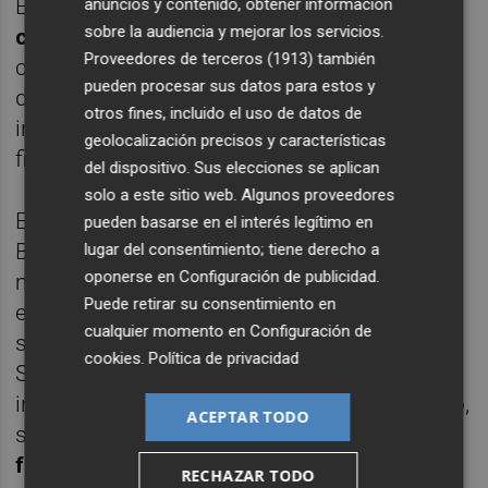
Estados miembros que
extremen los
anuncios y contenido, obtener información
sobre la audiencia y mejorar los servicios.
controles en frontera
a las importaciones
Proveedores de terceros (1913)
también
citrícolas de aquellos países que, a la vista
pueden procesar sus datos para estos y
de los datos oficiales, “demuestran ser
otros fines, incluido el uso de datos de
incapaces de garantizar la seguridad
geolocalización precisos y características
fitosanitaria de sus envíos”.
del dispositivo. Sus elecciones se aplican
solo a este sitio web. Algunos proveedores
Entre las medidas que la entidad solicita a
pueden basarse en el interés legítimo en
Bruselas está la aplicación de un umbral
lugar del consentimiento; tiene derecho a
oponerse en
Configuración de publicidad
.
máximo de detecciones por plaga o
Puede retirar su consentimiento en
enfermedad, de manera que, cuando se
cualquier momento en
Configuración de
supere un nivel que la Autoridad Europea de
cookies
.
Política de privacidad
Seguridad Alimentaria (EFSA) considere
inasumible desde el punto de vista científico,
ACEPTAR TODO
se proceda al
cierre automático de las
fronteras a las importaciones de ese país
.
RECHAZAR TODO