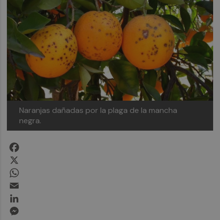
Naranjas dañadas por la plaga de la mancha
negra.
Facebook
X
WhatsApp
Email
LinkedIn
Messenger