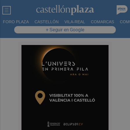
FORO PLAZA
CASTELLÓN
VILA-REAL
COMARCAS
COM
+ Seguir en Google