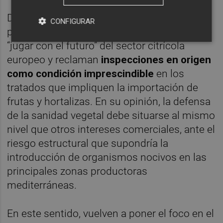
Desde la organización agraria aseguran que
CONFIGURAR
permitir la entrada de nuevas plagas supone
“jugar con el futuro” del sector citrícola
europeo y reclaman
inspecciones en origen
como condición imprescindible
en los
tratados que impliquen la importación de
frutas y hortalizas. En su opinión, la defensa
de la sanidad vegetal debe situarse al mismo
nivel que otros intereses comerciales, ante el
riesgo estructural que supondría la
introducción de organismos nocivos en las
principales zonas productoras
mediterráneas.
En este sentido, vuelven a poner el foco en el