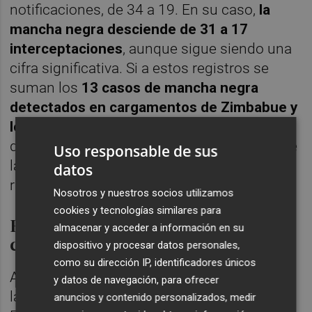
notificaciones, de 34 a 19. En su caso,
la
mancha negra desciende de 31 a 17
interceptaciones
, aunque sigue siendo una
cifra significativa. Si a estos registros se
suman los
13 casos de mancha negra
detectados en cargamentos de Zimbabue y
los cuatro de Suazilandia
, los países del sur
de África continúan configurando, a juicio de
Uso responsable de sus
las organizaciones agrarias, un foco de
datos
riesgo fitosanitario para la UE.
Nosotros y nuestros socios utilizamos
cookies y tecnologías similares para
Exigencia de más controles y
almacenar y acceder a información en su
cierres automáticos
dispositivo y procesar datos personales,
como su dirección IP, identificadores únicos
Ante este panorama,
AVA-ASAJA
reclama a
y datos de navegación, para ofrecer
las instituciones comunitarias y a los
anuncios y contenido personalizados, medir