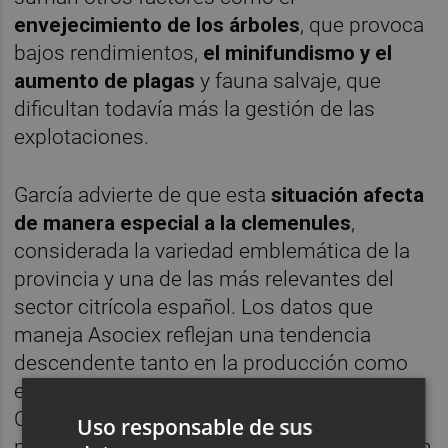
envejecimiento de los árboles
, que provoca
bajos rendimientos,
el minifundismo y el
aumento de plagas
y fauna salvaje, que
dificultan todavía más la gestión de las
explotaciones.
García advierte de que esta
situación afecta
de manera especial a la clemenules
,
considerada la variedad emblemática de la
provincia y una de las más relevantes del
sector citrícola español. Los datos que
maneja Asociex reflejan una tendencia
descendente tanto en la producción como
en las exportaciones, que no sólo afecta a la
Comunitat sino también al sector a nivel
Uso responsable de sus
nacional. "El récord de España de producción