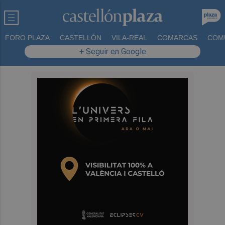
FORO PLAZA
CASTELLÓN
VILA-REAL
COMARCAS
COM
+ Seguir en Google