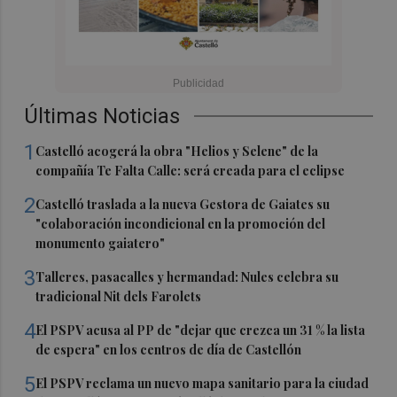
Últimas Noticias
1
Castelló acogerá la obra "Helios y Selene" de la
compañía Te Falta Calle: será creada para el eclipse
2
Castelló traslada a la nueva Gestora de Gaiates su
"colaboración incondicional en la promoción del
monumento gaiatero"
3
Talleres, pasacalles y hermandad: Nules celebra su
tradicional Nit dels Farolets
4
El PSPV acusa al PP de "dejar que crezca un 31 % la lista
de espera" en los centros de día de Castellón
5
El PSPV reclama un nuevo mapa sanitario para la ciudad