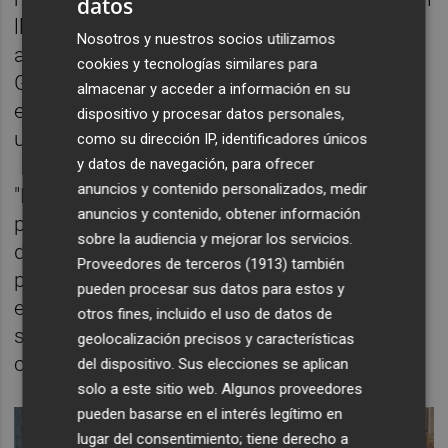
datos
llegó casi a 7 millones de toneladas; este
Nosotros y nuestros socios utilizamos
año estaremos en 5,5 millones", señala
cookies y tecnologías similares para
García. En paralelo, las exportaciones
almacenar y acceder a información en su
españolas han perdido en los últimos años
dispositivo y procesar datos personales,
unas 700.000 toneladas.
como su dirección IP, identificadores únicos
y datos de navegación, para ofrecer
anuncios y contenido personalizados, medir
"Eso es una barbaridad", enfatiza. En la
anuncios y contenido, obtener información
provincia de Castellón, añade, el abandono
sobre la audiencia y mejorar los servicios.
de campos continúa avanzando, impulsado
Proveedores de terceros (1913)
también
por la falta de rentabilidad y el
pueden procesar sus datos para estos y
envejecimiento del sector. "El abandono
otros fines, incluido el uso de datos de
sigue y el desierto de naranjos seguirá",
geolocalización precisos y características
concluye.
del dispositivo. Sus elecciones se aplican
solo a este sitio web. Algunos proveedores
pueden basarse en el interés legítimo en
lugar del consentimiento; tiene derecho a