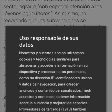
sector agrario, "con especial atención a los
jóvenes agricultores". Asimismo, ha
recordado que las subvenciones se
enmarcan en la dotación de 29 millones, la
mayor hasta la fecha, dirigida a jóvenes y
Uso responsable de sus
nuevos agricultores, y que ha recibido un
datos
total de 677 solicitudes. Además, ha puesto
Nosotros y nuestros socios utilizamos
en valor el apoyo que la Generalitat va a
cookies y tecnologías similares para
ofrecer a todos los sectores productivos de
almacenar y acceder a información en su
la Comunitat Valenciana para afrontar las
dispositivo y procesar datos personales,
consecuencias de la guerra de Irán, incluido
como su dirección IP, identificadores únicos
el agrario.
y datos de navegación, para ofrecer
anuncios y contenido personalizados, medir
anuncios y contenido, obtener información
Así, ha señalado que podrán acogerse
sobre la audiencia y mejorar los servicios.
también a las ayudas anunciadas hoy tras la
Proveedores de terceros (1913)
también
reunión extraordinaria del Observatorio de la