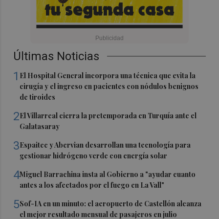
Últimas Noticias
1
El Hospital General incorpora una técnica que evita la
cirugía y el ingreso en pacientes con nódulos benignos
de tiroides
2
El Villarreal cierra la pretemporada en Turquía ante el
Galatasaray
3
Espaitec y Abervian desarrollan una tecnología para
gestionar hidrógeno verde con energía solar
4
Miguel Barrachina insta al Gobierno a "ayudar cuanto
antes a los afectados por el fuego en La Vall"
5
Sof-IA en un minuto: el aeropuerto de Castellón alcanza
el mejor resultado mensual de pasajeros en julio