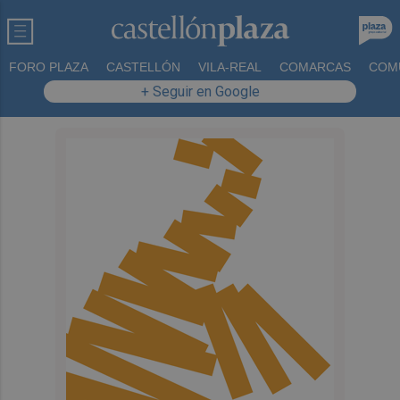
FORO PLAZA
CASTELLÓN
VILA-REAL
COMARCAS
COM
+ Seguir en Google