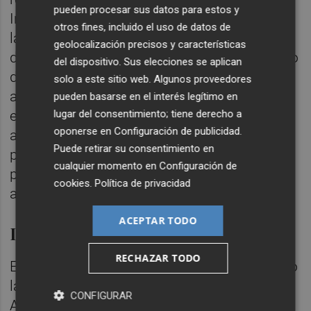
pueden procesar sus datos para estos y
Industria y los Sectores Económicos, como
otros fines, incluido el uso de datos de
las destinadas a autónomos, o beneficiarse
geolocalización precisos y características
de la línea de crédito del Instituto Valenciano
del dispositivo. Sus elecciones se aplican
de Finanzas para las empresas más
solo a este sitio web. Algunos proveedores
afectadas. El jefe del Consell ha remarcado
pueden basarse en el interés legítimo en
lugar del consentimiento; tiene derecho a
el "compromiso serio” del Consell con las
oponerse en
Configuración de publicidad
.
asociaciones agrarias, así como con la
Puede retirar su consentimiento en
promoción y el fomento del consumo de los
cualquier momento en
Configuración de
productos valencianos, para lo que ha
cookies
.
Política de privacidad
avanzado una nueva línea de subvenciones.
ACEPTAR TODO
Innovación agrícola
RECHAZAR TODO
El jefe del Ejecutivo valenciano ha destacado
la labor del centro experimental agrario de la
CONFIGURAR
AVA-Asaja Finca Sinyent y ha señalado que