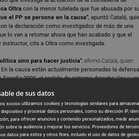
ca Oltra
con la menor tutelada que fue abusada por s
ue el PP se persone en la causa"
, apuntó Catalá, qui
con la declaración como investigados de más de una
e lo van a retomar ahora que han acabado y que el
instructor, cita a Oltra como investigada.
lítica sino para hacer justicia"
, afirmó Catalá, quien
.
En la causa están actualmente personadas la defens
ltra España 2000, el partido de extrema derecha Vox y un
.
able de sus datos
os socios utilizamos cookies y tecnologías similares para almacena
dispositivo y procesar datos personales, como su dirección IP, iden
ción, para ofrecer anuncios y contenido personalizados, medir anun
n a la causa dos instrucciones que estaban vigentes en la
n sobre la audiencia y mejorar los servicios.
Proveedores de tercer
s datos para estos y otros fines, incluido el uso de datos de geolo
 hechos (en 2017), a la que ella ya hizo referencia en la