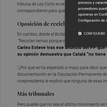
precisos y caracte
tribuna de Les Corts en enero y que establecía la 
proveedores pueden
correspondiente para que "de forma inmediata" s
oponerse en
Confi
Configuración de 
Oposición de reciclaje
CONFIGURAR
En cambio, desde el Botànic creen que la elección
“Reciclan temas porque no tienen nada más que
Carles Esteve tras ese anuncio del PP que 
su opinión demuestra que Catalá “no tiene
“¿Por qué se ha esperado a mayo para decir qu
documentación en la Diputación Permanente del 1
vicepresidenta le explicó que ninguna de esas i
Más tribunales
Pero puede que no sea el último movimiento en l