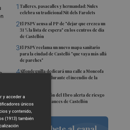
1
Talleres, pasacalles y hermandad: Nules
u
celebra su tradicional Nit dels Farolets
en
2
El PSPV acusa al PP de "dejar que crezca un
31 % la lista de espera" en los centros de día
de Castellón
3
El PSPV reclama un nuevo mapa sanitario
para la ciudad de Castelló "que vaya más allá
de parches"
a
4
Alfondeguilla dedicará una calle a Moncofa
a
por su acogida durante el incendio de la
Serra d'Espadà
5
La Confederación del Ebro alerta de riesgo
r y acceder a
de crecidas en cauces de Castellón
tificadores únicos
cios y contenido,
os (1913)
también
calización
Suscríbete al canal