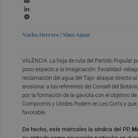
LinkedIn
Messenger
Nacho Herrero | Ximo Aguar
VALÈNCIA. La hoja de ruta del Partido Popular 
poco espacio a la imaginación: fiscalidad -reba
reclamación del agua del Tajo -ataque directo al
erosionar a los referentes del Consell del Botàni
por la formación de la gaviota con el objetivo d
Compromís y Unides Podem en Les Corts y que,
favorable.
De hecho, este miércoles la síndica del PP,
Ma
su entrada como acusación particular en el ca