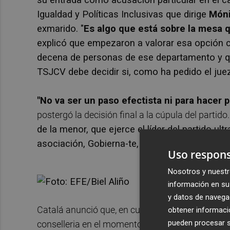
Igualdad y Políticas Inclusivas que dirige
Móni
exmarido. "
Es algo que está sobre la mesa q
explicó que empezaron a valorar esa opción 
decena de personas de ese departamento y qu
TSJCV debe decidir si, como ha pedido el juez 
"No va ser un paso efectista ni para hacer po
postergó la decisión final a la cúpula del partido
de la menor, que ejerce el líder del partido u
asociación, Gobierna-te, del mismo espectro
Uso respons
Nosotros y nuestr
información en su 
y datos de navega
Catalá anunció que, en cualquier caso, aportará
obtener informació
pueden procesar su
conselleria en el momento que se denunciaron los