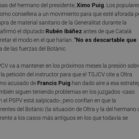
esas del hermano del presidente,
Ximo Puig
. Los
populare
omo consellera a un movimiento para que esté aforada p
mpra de material sanitario de la Generalitat durante la
 afirmó el diputado
Rubén Ibáñez
antes de que Catalá
cretar el modo en el que harían.
"No es descartable que
a de las fuerzas del Botànic.
l PPCV va a mantener en los próximos meses la presión sobr
la petición del instructor para que el TSJCV cite a Oltra
como acusado de
Francis Puig
han dado aire a esa estrate
también siguen teniendo problemas en los juzgados -caso
én el PSPV está salpicado-, pero confían en que la
entes del Botànic (la situación de Oltra y la del hermano 
rente a los casos más antiguos en los que todavía se