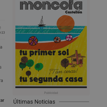
2
9:13
ja
s
ra
tar
Últimas Noticias