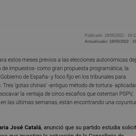
Publicado: 18/05/2022 ·
19:1
Actualizado: 18/05/2022 · 1
para estos meses previos a las elecciones autonómicas de
ja de impuestos- como gran propuesta programática; la
 Gobierno de España- y foco fijo en los tribunales para
c. Tres 'gotas chinas' -antiguo método de tortura- aplicada
e socavar la ventaja de cinco escaños que ostentan PSPV,
 en las últimas semanas, están encontrando una coyuntu
ria José Catalá
, anunció que su partido estudia solici
so que investiga la actuación de la Conselleria de