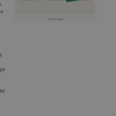
s
or
e
gia
del