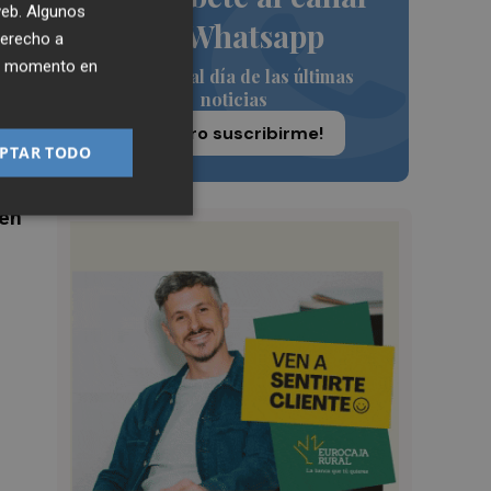
 web. Algunos
de Whatsapp
derecho a
ier momento en
Siempre al día de las últimas
noticias
¡Quiero suscribirme!
PTAR TODO
 en