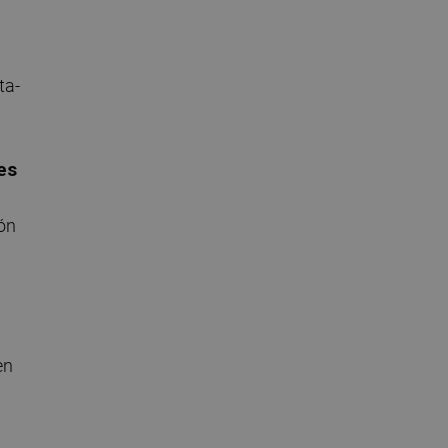
ta-
es
ón
en