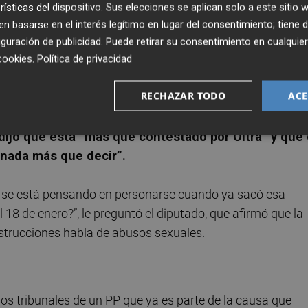
rísticas del dispositivo. Sus elecciones se aplican solo a este sitio
obligación de informar a la Dirección Territorial
 basarse en el interés legítimo en lugar del consentimiento; tiene 
e hiciera lo mismo con la Dirección General del Menor.
guración de publicidad
. Puede retirar su consentimiento en cualqu
cookies
.
Política de privacidad
RECHAZAR TODO
ACE
 de ese tridente lo que muestra es falta de repertorio.
 decir“, apuntó este miércoles el diputado de Compromís
dijo que está “más que contestado por Oltra” y que
 nada más que decir”.
e se está pensando en personarse cuando ya sacó esa
8 de enero?”, le preguntó el diputado, que afirmó que la
nstrucciones habla de abusos sexuales.
os tribunales de un PP que ya es parte de la causa que