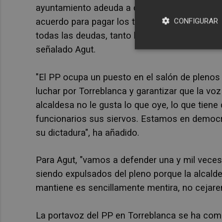
ayuntamiento adeuda a decenas de afectados.
acuerdo para pagar los terrenos de la CV-13 y
CONFIGURAR
todas las deudas, tanto la de la CV-13, como l
señalado Agut.
"El PP ocupa un puesto en el salón de plenos
luchar por Torreblanca y garantizar que la voz
alcaldesa no le gusta lo que oye, lo que tiene 
funcionarios sus siervos. Estamos en democ
su dictadura", ha añadido.
Para Agut, "vamos a defender una y mil vece
siendo expulsados del pleno porque la alcald
mantiene es sencillamente mentira, no cejar
La portavoz del PP en Torreblanca se ha comp