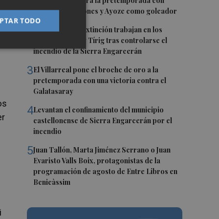
1
El Villarreal cierra la pretemporada con
buenas sensaciones y Ayoze como goleador
PTAR TODO
2
Los medios de extinción trabajan en los
frentes de Catí y Tírig tras controlarse el
incendio de la Sierra Engarcerán
3
El Villarreal pone el broche de oro a la
pretemporada con una victoria contra el
Galatasaray
os
4
Levantan el confinamiento del municipio
er
castellonense de Sierra Engarcerán por el
incendio
5
Juan Tallón, Marta Jiménez Serrano o Juan
Evaristo Valls Boix, protagonistas de la
programación de agosto de Entre Libros en
Benicàssim
i