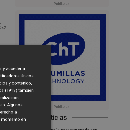
0
5:47
ón
se
r y acceder a
n
tificadores únicos
cios y contenido,
os (1913)
también
calización
 web. Algunos
derecho a
Últimas Noticias
s
ier momento en