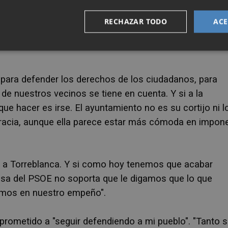
 Porque el PSOE solo pretendía plantear planteó un
RECHAZAR TODO
ACE
 fue el PP el que planteó una propuesta para saldar
a de la Carrassa de Monrosí, como la de la Foia...", ha
 para defender los derechos de los ciudadanos, para
 de nuestros vecinos se tiene en cuenta. Y si a la
que hacer es irse. El ayuntamiento no es su cortijo ni l
racia, aunque ella parece estar más cómoda en impon
s a Torreblanca. Y si como hoy tenemos que acabar
esa del PSOE no soporta que le digamos que lo que
emos en nuestro empeño".
rometido a "seguir defendiendo a mi pueblo". "Tanto s