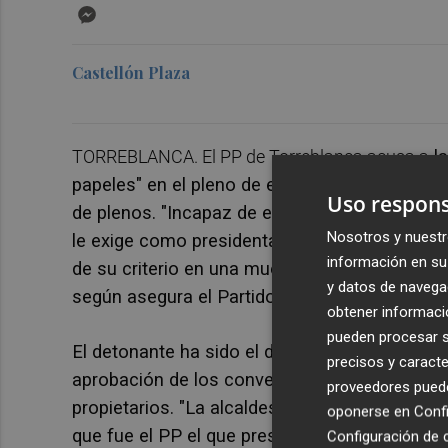
Messenger
Castellón Plaza
TORREBLANCA. El PP de Torreblanca acusa a
la
papeles" en el pleno de este jueves, obligand
Uso respons
de plenos. "Incapaz de escuchar una postura 
Nosotros y nuestr
le exige como presidenta de la corporación m
información en su 
de su criterio en una muestra más de intolera
y datos de navega
según asegura el Partido Popular en un comu
obtener informació
pueden procesar su
El detonante ha sido el debate sobre el pago d
precisos y caracte
aprobación de los convenios para pagar las 
proveedores pueden
propietarios. "La alcaldesa se ha presentado 
oponerse en
Confi
que fue el PP el que presentó una propuesta p
Configuración de 