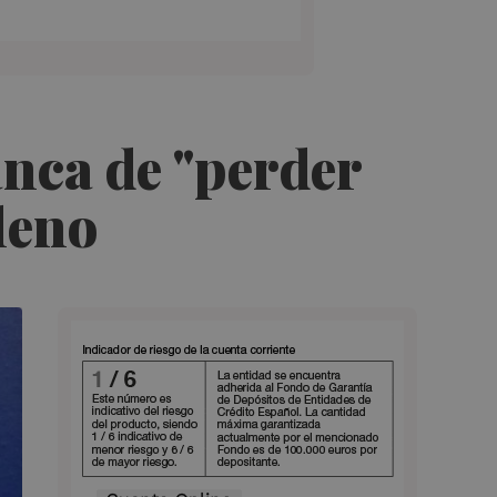
anca de "perder
pleno