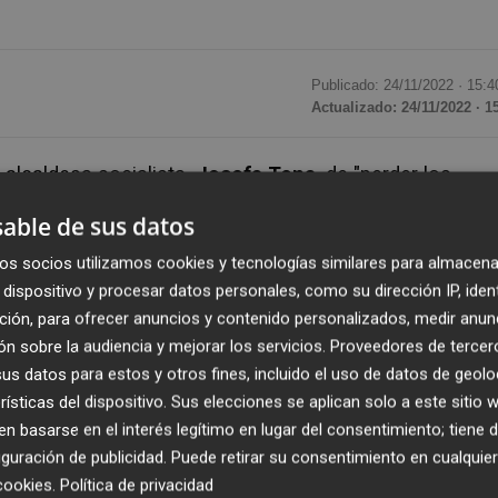
Publicado: 24/11/2022 ·
15:4
Actualizado: 24/11/2022 · 1
 alcaldesa socialista,
Josefa Tena
, de "perder los
o a la portavoz
popular
,
Tania Agut
, a abandonar el sal
able de sus datos
diferente a la suya y de mantener la ecuanimidad que 
os socios utilizamos cookies y tecnologías similares para almacena
unicipal, Tena ha decidido amordazar a quienes difiere
dispositivo y procesar datos personales, como su dirección IP, iden
ncia que no es nueva para los vecinos del municipio",
ción, para ofrecer anuncios y contenido personalizados, medir anun
nicado.
n sobre la audiencia y mejorar los servicios.
Proveedores de tercer
s datos para estos y otros fines, incluido el uso de datos de geolo
e los convenios, en lugar de centrar el debate en la
rísticas del dispositivo. Sus elecciones se aplican solo a este sitio
expropiaciones que Torreblanca adeuda a decenas de
 basarse en el interés legítimo en lugar del consentimiento; tiene 
como la valedora de este acuerdo cuando, la realidad e
guración de publicidad
. Puede retirar su consentimiento en cualqu
ara pagar la totalidad de expropiaciones que nuestro
cookies
.
Política de privacidad