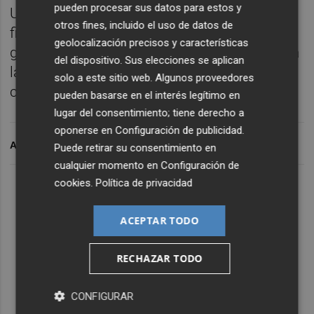
pueden procesar sus datos para estos y
Unión Europea a dar un giro a su política
otros fines, incluido el uso de datos de
fitosanitaria, y reclama medidas más
geolocalización precisos y características
garantistas, como el tratamiento en frío para
del dispositivo. Sus elecciones se aplican
la fruta que llegue de fuera de las fronteras
solo a este sitio web. Algunos proveedores
comunitarias.
pueden basarse en el interés legítimo en
lugar del consentimiento; tiene derecho a
oponerse en
Configuración de publicidad
.
ARCHIVADO EN
Puede retirar su consentimiento en
cualquier momento en
Configuración de
cookies
.
Política de privacidad
ACEPTAR TODO
RECHAZAR TODO
CONFIGURAR