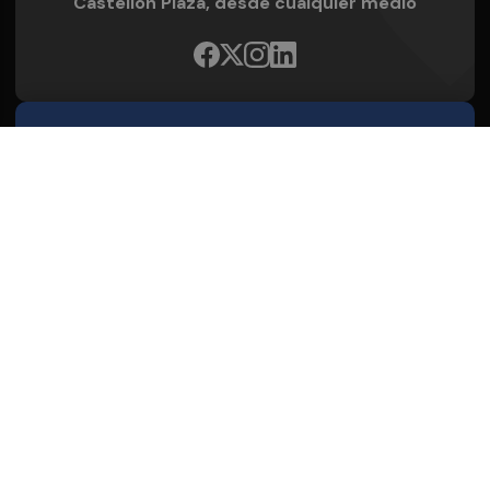
Castellón Plaza, desde cualquier medio
Quienes Somos
Conoce al grupo editorial
Conócenos
Publicidad
Contacto
Aviso legal