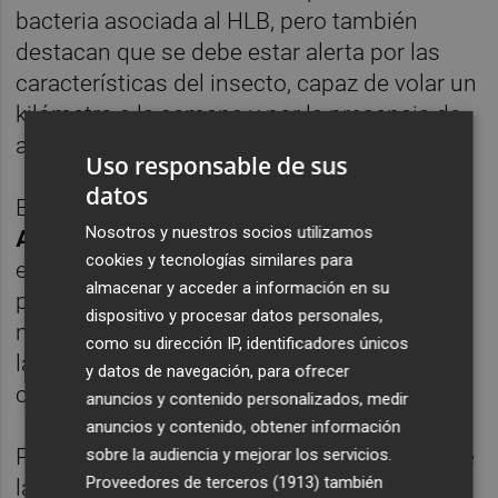
bacteria asociada al HLB, pero también
destacan que se debe estar alerta por las
características del insecto, capaz de volar un
kilómetro a la semana y por la presencia de
adultos en la primera detección.
Uso responsable de sus
datos
El presidente de AVA-Asaja,
Cristóbal
Nosotros y nuestros socios utilizamos
Aguado
, asegura que el vector detectado en
cookies y tecnologías similares para
el Mediterráneo se adapta mejor al clima,
almacenar y acceder a información en su
puede vivir en un rango de temperaturas
dispositivo y procesar datos personales,
mayor, es más difícil de detectar y transmite
como su dirección IP, identificadores únicos
la bacteria más letal (la especie asiática)
y datos de navegación, para ofrecer
causante del HLB.
anuncios y contenido personalizados, medir
anuncios y contenido, obtener información
Por su parte, desde Intercitrus aseguran que
sobre la audiencia y mejorar los servicios.
Proveedores de terceros (1913)
también
la detección del vector en Israel obliga a la