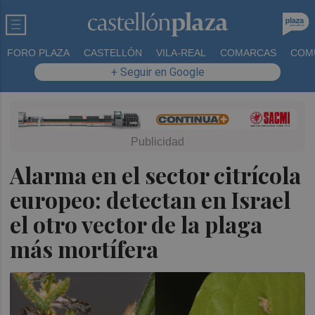
FORO PLAZA
CASTELLÓN
VILA-REAL
COMARCAS
COM
+ Seguir en Google
Alarma en el sector citrícola
europeo: detectan en Israel
el otro vector de la plaga
más mortífera