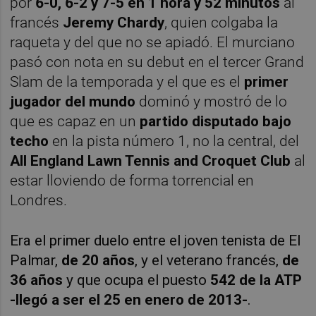
por
6-0, 6-2 y 7-5 en 1 hora y 52 minutos
al
francés
Jeremy Chardy
, quien colgaba la
raqueta y del que no se apiadó. El murciano
pasó con nota en su debut en el tercer Grand
Slam de la temporada y el que es el
primer
jugador del mundo
dominó y mostró de lo
que es capaz en un
partido disputado bajo
techo
en la pista número 1, no la central, del
All England Lawn Tennis and Croquet Club
al
estar lloviendo de forma torrencial en
Londres.
Era el primer duelo entre el joven tenista de El
Palmar,
de 20 años
, y el veterano francés,
de
36 años
y que ocupa el puesto
542 de la ATP
-llegó a ser el 25 en enero de 2013-
.