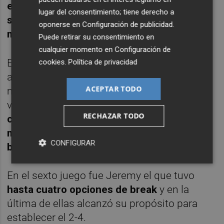
en blanco le permitió anotarse también la
lugar del consentimiento; tiene derecho a
segunda manga
, esta después de otros
31
oponerse en
Configuración de publicidad
.
minutos
.
Puede retirar su consentimiento en
cualquier momento en
Configuración de
En la tercera manga Chardy sí comenzó
cookies
.
Política de privacidad
asegurando su servicio y al galo se le vio
ACEPTAR TODO
más acertado que hasta entonces. No en
vano se mantuvo por delante con el
1-2 y
RECHAZAR TODO
con el 2-3 aprovechando también que el
murciano se relajó algo y dejó escapar dos
CONFIGURAR
bolas de ruptura seguidas.
En el sexto juego fue Jeremy
el que tuvo
hasta cuatro opciones de break
y en la
última de ellas alcanzó su propósito para
establecer el 2-4.