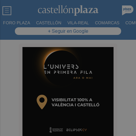
FORO PLAZA
CASTELLÓN
VILA-REAL
COMARCAS
COM
+ Seguir en Google