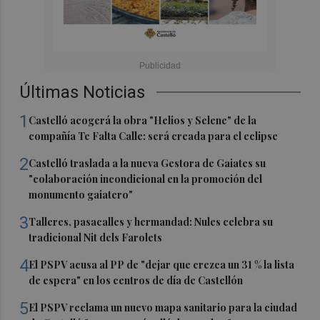
Últimas Noticias
1
Castelló acogerá la obra "Helios y Selene" de la
compañía Te Falta Calle: será creada para el eclipse
2
Castelló traslada a la nueva Gestora de Gaiates su
"colaboración incondicional en la promoción del
monumento gaiatero"
3
Talleres, pasacalles y hermandad: Nules celebra su
tradicional Nit dels Farolets
4
El PSPV acusa al PP de "dejar que crezca un 31 % la lista
de espera" en los centros de día de Castellón
5
El PSPV reclama un nuevo mapa sanitario para la ciudad