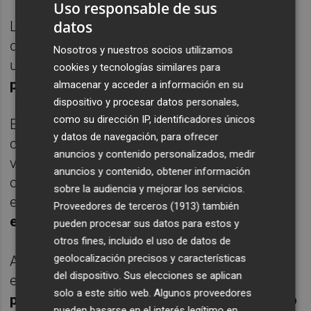
Uso responsable de sus
datos
La racha del español se prolongó en el inicio
del segundo set pues volvió a arrancar con
Nosotros y nuestros socios utilizamos
una ruptura, esta más trabajada, y luego
cookies y tecnologías similares para
puso el 2-0 sin ofrecer ninguna fisura
.
almacenar y acceder a información en su
dispositivo y procesar datos personales,
como su dirección IP, identificadores únicos
El de Pau por fin ganó un juego, pero eso no
y datos de navegación, para ofrecer
cambió la tendencia del encuentro. Alcaraz
anuncios y contenido personalizados, medir
volvió a llevarse su servicio en blanco, a
anuncios y contenido, obtener información
continuación le quitó el suyo a Chardy y
sobre la audiencia y mejorar los servicios.
encadenó su
tercer juego consecutivo para
Proveedores de terceros (1913)
también
establecer el 5-1
.
pueden procesar sus datos para estos y
otros fines, incluido el uso de datos de
geolocalización precisos y características
Aunque el francés ganó su segundo juego
del dispositivo. Sus elecciones se aplican
en el choque se veía que
Carlos no estaba
solo a este sitio web. Algunos proveedores
para concesiones y un nuevo saque ganado
pueden basarse en el interés legítimo en