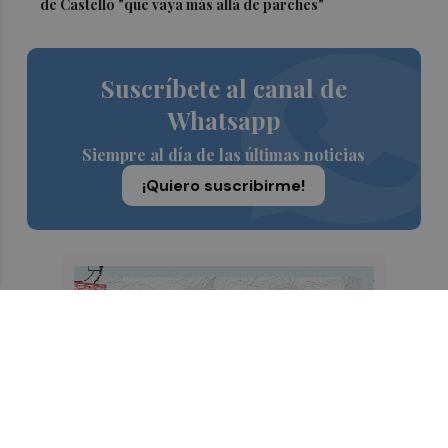
de Castelló "que vaya más allá de parches"
Suscríbete al canal de
Whatsapp
Siempre al día de las últimas noticias
¡Quiero suscribirme!