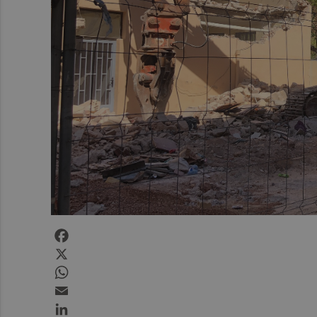
Facebook
X
WhatsApp
Email
LinkedIn