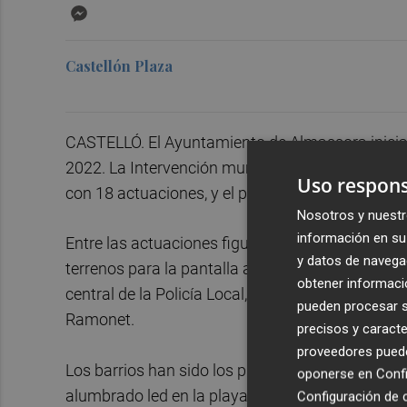
Messenger
Castellón Plaza
CASTELLÓ. El Ayuntamiento de Almassora inicia el
2022. La Intervención municipal ha ratificado el
Uso respons
con 18 actuaciones, y el pago de 11.781.089,57 
Nosotros y nuestr
información en su 
Entre las actuaciones figura la construcción de l
y datos de navega
terrenos para la pantalla acústica del Serrallo, l
obtener informació
central de la Policía Local, las obras en la aven
pueden procesar su
Ramonet.
precisos y caracte
proveedores pueden
Los barrios han sido los protagonistas de las in
oponerse en
Confi
alumbrado led en la playa, actuación integral en C
Configuración de 