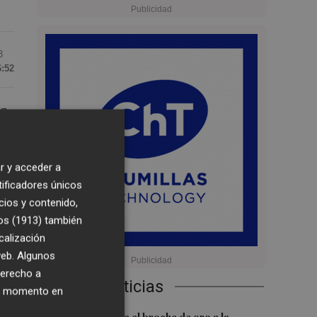
3
6:52
en
o,
r y acceder a
tificadores únicos
cios y contenido,
os (1913)
también
calización
 web. Algunos
derecho a
Últimas Noticias
ier momento en