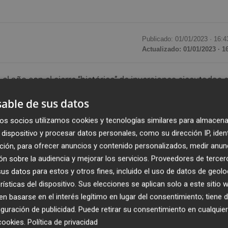
Publicado: 01/01/2023 ·
16:4
Actualizado: 01/01/2023 · 1
 año con el cierre “histórico” de inversiones ejecutadas 
 récord de obras impulsadas en el ejercicio recién terminad
able de sus datos
euros por estas obras.
os socios utilizamos cookies y tecnologías similares para almacena
dispositivo y procesar datos personales, como su dirección IP, iden
os colegios Riu Millars y Santa Quitèria, la compra de los
ción, para ofrecer anuncios y contenido personalizados, medir anun
a rehabilitación del Auditori Les Boqueres, la reforma de la
n sobre la audiencia y mejorar los servicios.
Proveedores de tercer
ida Castelló o las mejoras en los accesos al polígono
s datos para estos y otros fines, incluido el uso de datos de geolo
rísticas del dispositivo. Sus elecciones se aplican solo a este sitio
 basarse en el interés legítimo en lugar del consentimiento; tiene 
versiones en este año de récord en obra pública: nuevo
guración de publicidad
. Puede retirar su consentimiento en cualqu
orell, accesibilidad en Pío XII, apertura de la calle Les
cookies
.
Política de privacidad