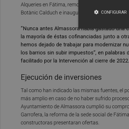
Alqueries en Fátima, remodelación del Casal Jove
Botànic Calduch e inauguración del Trinquet An
CONFIGURAR
“Nunca antes Almassora había gastado una can
la mayoría de éstas cofinanciadas junto a ot
hemos dejado de trabajar para modernizar nu
los barrios sin subir impuestos”, en palabras 
facilitado por la Intervención al cierre de 2022
Ejecución de inversiones
Tal como han indicado las mismas fuentes, el por
más amplio en caso de no haber sufrido procesos 
Ayuntamiento de Almassora cumplió su compromis
Garrofera, la reforma de la sede social de Fátim
constructoras presentaran ofertas.