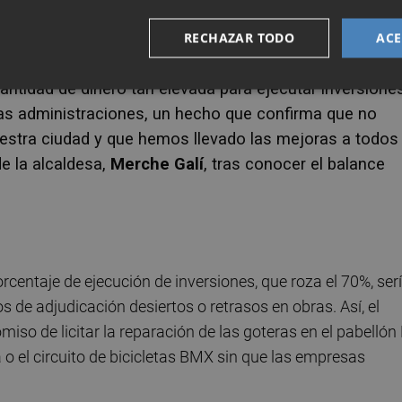
 en Santa Bárbara, accesibilidad en el entorno de la plaz
RECHAZAR TODO
ACE
toniet d’Almassora en Boqueras.
tidad de dinero tan elevada para ejecutar inversiones
ras administraciones, un hecho que confirma que no
estra ciudad y que hemos llevado las mejoras a todos
de la alcaldesa,
Merche Galí
, tras conocer el balance
.
centaje de ejecución de inversiones, que roza el 70%, ser
de adjudicación desiertos o retrasos en obras. Así, el
o de licitar la reparación de las goteras en el pabellón
a o el circuito de bicicletas BMX sin que las empresas