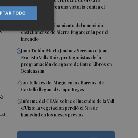
1
El Villarreal pone el broche de oro a la
a
pretemporada con una victoria contra el
PTAR TODO
Galatasaray
2
Levantan el confinamiento del municipio
,
castellonense de Sierra Engarcerán por el
incendio
3
Juan Tallón, Marta Jiménez Serrano o Juan
Evaristo Valls Boix, protagonistas de la
programación de agosto de Entre Libros en
Benicàssim
4
Los talleres de ‘Magia en los Barrios’ de
Castelló llegan al Grupo Reyes
ía
5
Informe del CEAM sobre el incendio de la Vall
d'Uixó: la vegetación perdió el 51% de
 La
humedad en los meses previos