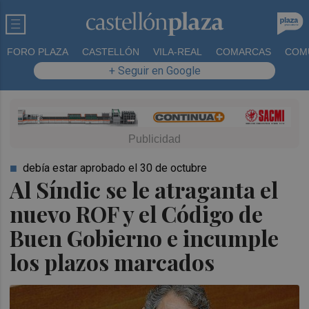
FORO PLAZA
CASTELLÓN
VILA-REAL
COMARCAS
COM
+ Seguir en Google
debía estar aprobado el 30 de octubre
Al Síndic se le atraganta el
nuevo ROF y el Código de
Buen Gobierno e incumple
los plazos marcados