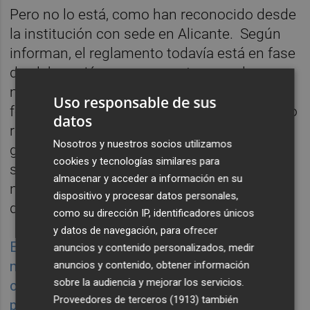
Pero no lo está, como han reconocido desde
la institución con sede en Alicante. Según
informan, el reglamento todavía está en fase
de elaboración y esperan retrasarse lo
mínimo posible, pero tampoco existe una
Uso responsable de sus
fecha aproximada de cuándo estará el nuevo
datos
reglamento y el nuevo código de buen
Nosotros y nuestros socios utilizamos
gobierno. Por el momento, la institución
cookies y tecnologías similares para
sigue su funcionamiento con el nuevo texto
almacenar y acceder a información en su
normativo, aprobado el pasado 26 de marzo
dispositivo y procesar datos personales,
de 2021.
como su dirección IP, identificadores únicos
y datos de navegación, para ofrecer
El pasado 20 de abril, Ángel Luna presentó la
anuncios y contenido personalizados, medir
memoria de 2020 y denunció las graves
anuncios y contenido, obtener información
sobre la audiencia y mejorar los servicios.
carencias de las administraciones
Proveedores de terceros (1913)
también
públicas.
Posteriormente, en el mes de