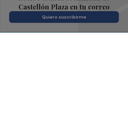
Castellón Plaza en tu correo
Quiero suscribirme
Suscríbete al Boletín
Todos los días a primera hora en tu email
¡Quiero suscribirme!
Síguenos en redes
Castellón Plaza, desde cualquier medio