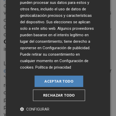
pueden procesar sus datos para estos y
octubre, el defensor del pueblo
otros fines, incluido el uso de datos de
valenciano
hizo pública su investigación
a los
geolocalización precisos y características
centros de menores dependientes de la
del dispositivo. Sus elecciones se aplican
Consellera de Igualdad y Políticas Inclusivas,
solo a este sitio web. Algunos proveedores
con duras críticas a la gestión de
Mónica
pueden basarse en el interés legítimo en
Oltra,
acusando a la conselleria de haber
lugar del consentimiento; tiene derecho a
oponerse en
Configuración de publicidad
.
interferido en su investigación.
Puede retirar su consentimiento en
cualquier momento en
Configuración de
La
vicepresidenta, por su parte, aseguró que
cookies
.
Política de privacidad
desde su departamento
se trataba de atender
"todas las cuestiones" que el síndic pudiera
ACEPTAR TODO
requerir, si bien remarcó que los retrasos en
contestar tenían "mucho que ver con la
RECHAZAR TODO
precariedad". "Se llega lo más rápido que se
puede con las manos que tenemos, pero a
CONFIGURAR
veces llegamos un poco más tarde. La