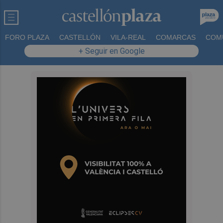
FORO PLAZA
CASTELLÓN
VILA-REAL
COMARCAS
COM
+ Seguir en Google