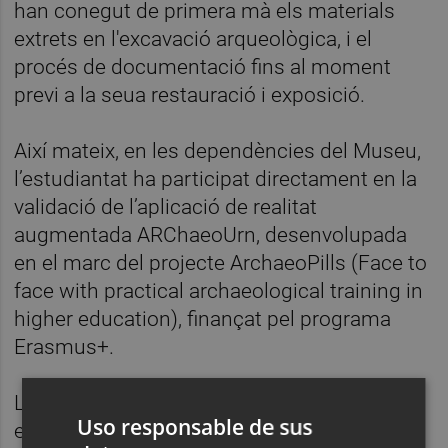
han conegut de primera mà els materials
extrets en l'excavació arqueològica, i el
procés de documentació fins al moment
previ a la seua restauració i exposició.
Així mateix, en les dependències del Museu,
l’estudiantat ha participat directament en la
validació de l’aplicació de realitat
augmentada ARChaeoUrn, desenvolupada
en el marc del projecte ArchaeoPills (Face to
face with practical archaeological training in
higher education), finançat pel programa
Erasmus+.
L’aplicació permet seguir els passos per a
Uso responsable de sus
excavar una urna funerària fins a arribar als