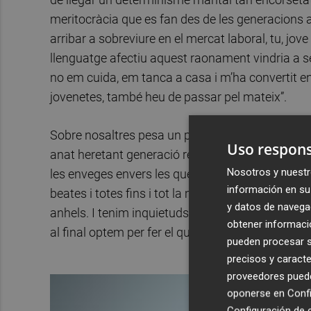
meritocràcia que es fan des de les generacions ant
arribar a sobreviure en el mercat laboral, tu, jov
llenguatge afectiu aquest raonament vindria a ser
no em cuida, em tanca a casa i m’ha convertit en
jovenetes, també heu de passar pel mateix”.
Sobre nosaltres pesa un potent imaginari naciona
Uso respons
anat heretant generació rere generació. I ens pes
Nosotros y nuestr
les enveges envers les que han aconseguit escapar
información en su 
beates i totes fins i tot la més conservadora d’e
y datos de navega
anhels. I tenim inquietuds i tenim somnis. Horit
obtener informació
al final optem per fer el que se’ns ha dit que hem
pueden procesar su
precisos y caracte
proveedores pueden
oponerse en
Confi
Configuración de 