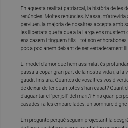
En aquesta realitat patriarcal, la història de les
renúncies. Moltes renúncies. Massa, m’atreviria a
perviuen, la majoria de nosaltres accepta amb sor
les llibertats que fa que a la llarga ens mustiem
ens casem i tinguem fills –tot són enhorabones q
poc a poc anem deixant de ser vertaderament lliu
El model d’amor que hem assimilat és profunda
passa a copar gran part de la nostra vida i, a l
gaudit fins ara. Quantes de vosaltres vos diver
de deixar de fer quan totes s’han casat? Quant 
d’aguantar el “penjoll” del marit? Fins quan perp
casades i a les emparellades, un somriure digne
Em pregunte perquè seguim projectant la desgrà
de llegar un determinisme marital tan encorseta