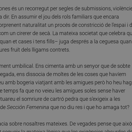
 dones és un recorregut per segles de submissions, violèncie
 dir. En assumir el jou dels rols familiars que encara
prenent naturalitat un procés de constricció de l’espai i 
 com un cirerer de secà. La mateixa societat que celebra q
uan et cases i tens fills– juga després a la ceguesa quan
res fruït dels lligams contrets.
ment umbilical. Ens cimenta amb un senyor que de sobte
a vegada, ens dissocia de moltes de les coses que havíem
tíeu amb bogeria viatjant amb les amigues però ho heu hag
de temps fa que no veieu les amigues soles sense haver
etuareu el somriure de cartró pedra que s’exigeix a les
 de
Sección Femenina
que no diu res i que ho amaga tot?
cia sobre nosaltres mateixes. De vegades pense que això
t segueix la mateixa lògica que les exigències absurdes d