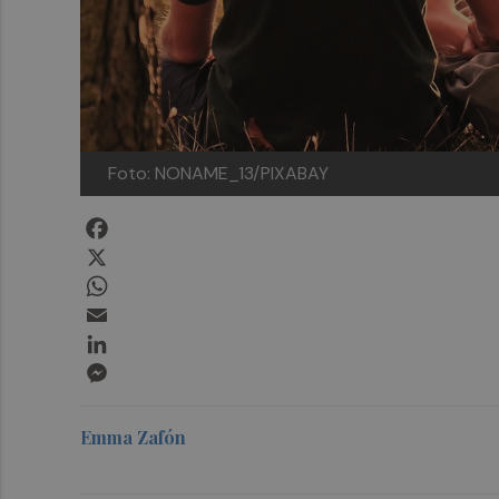
Foto: NONAME_13/PIXABAY
Facebook
X
WhatsApp
Email
LinkedIn
Messenger
Emma Zafón