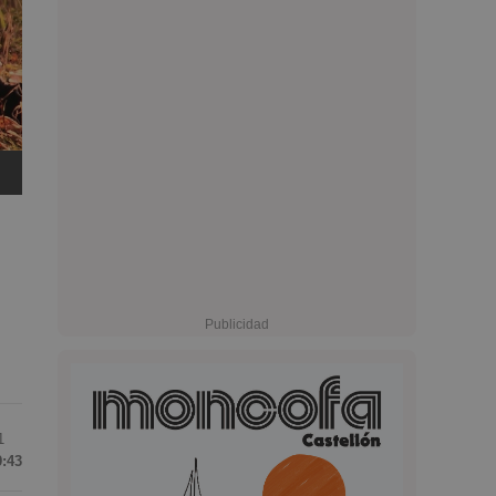
1
9:43