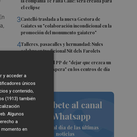
la compañía Te Falta Calle: será creada para
el eclipse
 En
3
Castelló traslada a la nueva Gestora de
a,
Gaiates su "colaboración incondicional en la
promoción del monumento gaiatero"
4
Talleres, pasacalles y hermandad: Nules
celebra su tradicional Nit dels Farolets
5
El PSPV acusa al PP de "dejar que crezca un
n
31 % la lista de espera" en los centros de día
r y acceder a
de Castellón
tificadores únicos
cios y contenido,
è
os (1913)
también
Suscríbete al canal
calización
de Whatsapp
 web. Algunos
derecho a
Siempre al día de las últimas
ier momento en
noticias