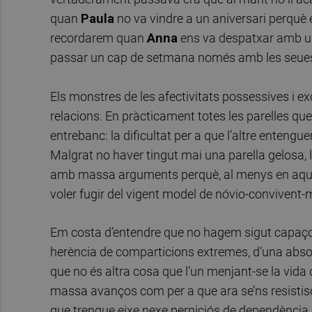
quan
Paula
no va vindre a un aniversari perquè e
recordarem quan
Anna
ens va despatxar amb un
passar un cap de setmana només amb les seue
Els monstres de les afectivitats possessives i 
relacions. En pràcticament totes les parelles que
entrebanc: la dificultat per a que l’altre entenguer
Malgrat no haver tingut mai una parella gelosa,
amb massa arguments perquè, al menys en aquesta
voler fugir del vigent model de nóvio-convivent-
Em costa d’entendre que no hagem sigut capaços
herència de comparticions extremes, d’una absol
que no és altra cosa que l’un menjant-se la vida d
massa avanços com per a que ara se’ns resistisc
que trenque eixe nexe perniciós de dependència 