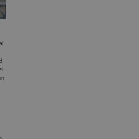
ai
l
el
en
m