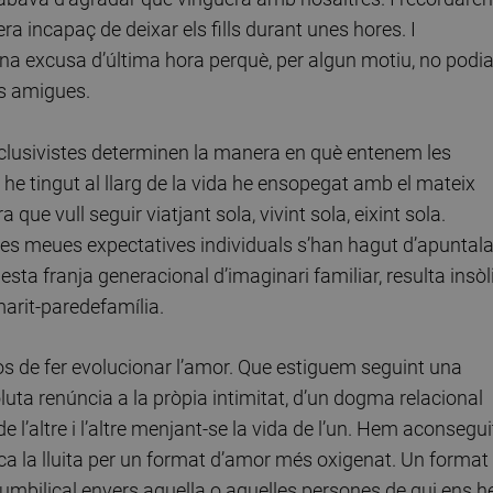
ra incapaç de deixar els fills durant unes hores. I
a excusa d’última hora perquè, per algun motiu, no podi
s amigues.
exclusivistes determinen la manera en què entenem les
 he tingut al llarg de la vida he ensopegat amb el mateix
a que vull seguir viatjant sola, vivint sola, eixint sola.
 les meues expectatives individuals s’han hagut d’apuntala
 franja generacional d’imaginari familiar, resulta insòl
marit-paredefamília.
 de fer evolucionar l’amor. Que estiguem seguint una
uta renúncia a la pròpia intimitat, d’un dogma relacional
e l’altre i l’altre menjant-se la vida de l’un. Hem aconsegui
a la lluita per un format d’amor més oxigenat. Un format
umbilical envers aquella o aquelles persones de qui ens 