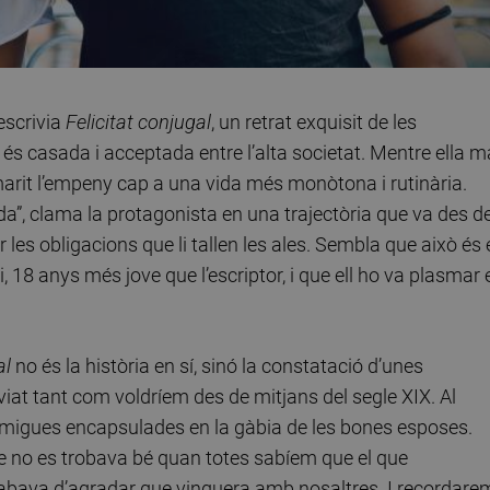
escrivia
Felicitat conjugal
, un retrat exquisit de les
s casada i acceptada entre l’alta societat. Mentre ella m
l marit l’empeny cap a una vida més monòtona i rutinària.
ida”, clama la protagonista en una trajectòria que va des de
 les obligacions que li tallen les ales. Sembla que això és 
, 18 anys més jove que l’escriptor, i que ell ho va plasmar 
al
no és la història en sí, sinó la constatació d’unes
iat tant com voldríem des de mitjans del segle XIX. Al
amigues encapsulades en la gàbia de les bones esposes.
 no es trobava bé quan totes sabíem que el que
cabava d’agradar que vinguera amb nosaltres. I recordare