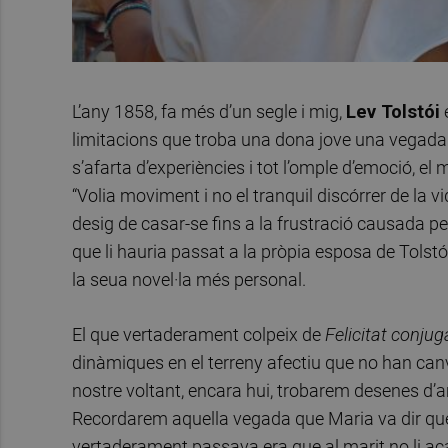
L’any 1858, fa més d’un segle i mig,
Lev Tolstói
limitacions que troba una dona jove una vegada é
s’afarta d’experiències i tot l’omple d’emoció, e
“Volia moviment i no el tranquil discórrer de la v
desig de casar-se fins a la frustració causada per
que li hauria passat a la pròpia esposa de Tolstói
la seua novel·la més personal.
El que vertaderament colpeix de
Felicitat conjug
dinàmiques en el terreny afectiu que no han canv
nostre voltant, encara hui, trobarem desenes d’
Recordarem aquella vegada que Maria va dir que
vertaderament passava era que al marit no li a