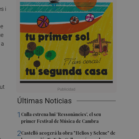
s i
de
ue
 a
ut
Últimas Noticias
1
Culla estrena hui 'Ressonàncies', el seu
primer Festival de Música de Cambra
2
Castelló acogerá la obra "Helios y Selene" de
e