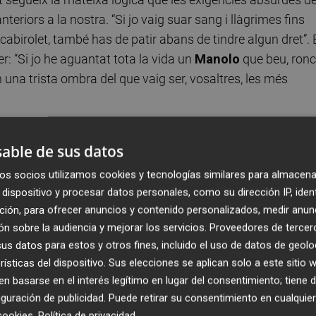
eriors a la nostra. “Si jo vaig suar sang i llàgrimes fins
e cabirolet, també has de patir abans de tindre algun dret”.
: “Si jo he aguantat tota la vida un
Manolo
que beu, ronc
 una trista ombra del que vaig ser, vosaltres, les més
lcatòlic que s’ha vist reforçat amb els flagels que hem
able de sus datos
en els judicis que ens fem les unes a les altres i ens pese
os socios utilizamos cookies y tecnologías similares para almacena
. Perquè totes, totes fins i tot la més beata d’entre les
dispositivo y procesar datos personales, como su dirección IP, iden
ntre les conservadores, totes, absolutament totes, tenim
ción, para ofrecer anuncios y contenido personalizados, medir anun
zons que el sistema ens situa ben lluny de nosaltres perqu
n sobre la audiencia y mejorar los servicios.
Proveedores de tercer
 de fer, que no és altra cosa que encarregar-nos d’una llar.
s datos para estos y otros fines, incluido el uso de datos de geolo
rísticas del dispositivo. Sus elecciones se aplican solo a este sitio
 basarse en el interés legítimo en lugar del consentimiento; tiene 
guración de publicidad
. Puede retirar su consentimiento en cualqu
cookies
.
Política de privacidad