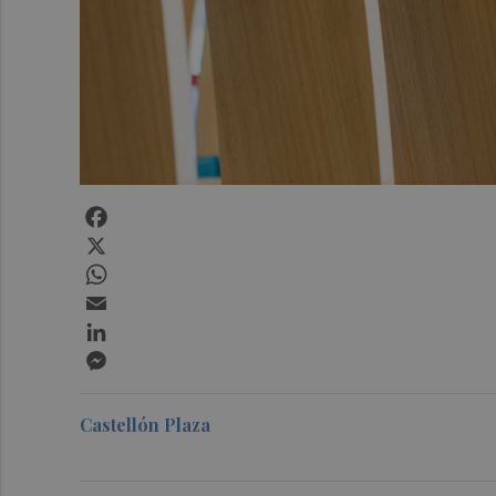
Facebook
X
WhatsApp
Email
LinkedIn
Messenger
Castellón Plaza