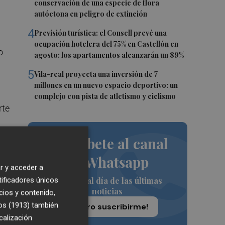
conservación de una especie de flora
autóctona en peligro de extinción
4
Previsión turística: el Consell prevé una
ocupación hotelera del 75% en Castellón en
o
agosto: los apartamentos alcanzarán un 89%
5
Vila-real proyecta una inversión de 7
millones en un nuevo espacio deportivo: un
complejo con pista de atletismo y ciclismo
rte
Suscríbete al canal
de Whatsapp
r y acceder a
Siempre al día de las últimas
tificadores únicos
noticias
cios y contenido,
os (1913)
también
e
¡Quiero suscribirme!
calización
do,