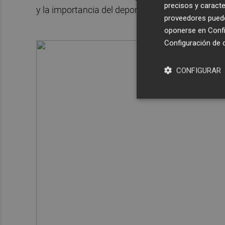
precisos y caracte
y la importancia del deporte a una edad tempra
proveedores pueden
oponerse en
Confi
Configuración de 
CONFIGURAR