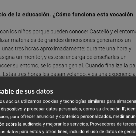
icio de la educación. ¿Cómo funciona esta vocación
 con los niños porque pueden conocer Castelló y el entorn
utilizar materiales de grandes dimensiones generamos un
ura unas tres horas aproximadamente: durante una hora y
 asigna un monitor, y este se encarga de enseñarles un
ocer su entorno, se lo pasan genial. Cuando finaliza la pa
. Estas tres horas les pasan volando, y es una experiencia
stá pensada para que los niños entre los 3 y 8 años vengan
able de sus datos
en nuestro horario de mañanas.
os socios utilizamos cookies y tecnologías similares para almacena
 el deporte, ¿cómo trabajáis esta vertiente?
dispositivo y procesar datos personales, como su dirección IP, iden
de venir por las mañanas y vivir la aventura: las tirolinas
ción, para ofrecer anuncios y contenido personalizados, medir anun
n sobre la audiencia y mejorar los servicios.
Proveedores de tercer
on técnicos especializados en montaña y barranquismo qu
s datos para estos y otros fines, incluido el uso de datos de geolo
 el compañerismo, el trabajo en grupo, la pérdida del mie