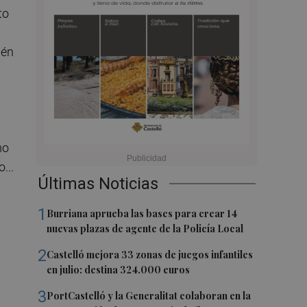
to
ién
mo
...
Últimas Noticias
1
Burriana aprueba las bases para crear 14
nuevas plazas de agente de la Policía Local
2
Castelló mejora 33 zonas de juegos infantiles
en julio: destina 324.000 euros
3
PortCastelló y la Generalitat colaboran en la