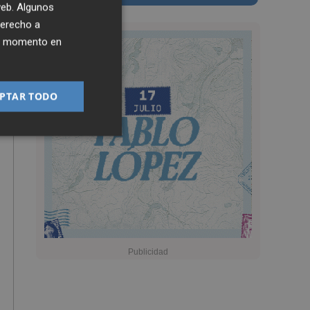
 web. Algunos
derecho a
ier momento en
PTAR TODO