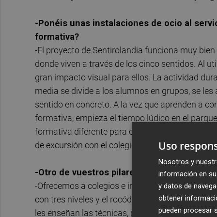
-Ponéis unas instalaciones de ocio al serv
formativa?
-El proyecto de Sentirolandia funciona muy bien
donde viven a través de los cinco sentidos. Al 
gran impacto visual para ellos. La actividad d
media se divide a los alumnos en grupos, se les
sentido en concreto. A la vez que aprenden a con
formativa, empieza el tiempo lúdico en el parque
formativa diferente para ellos. Esta actividad e
Uso respons
de excursión con el colegio, de lunes a viernes 
Nosotros y nuestr
-Otro de vuestros pilares fundamentales es
información en su 
-Ofrecemos a colegios e institutos la posibilidad 
y datos de navega
obtener informació
con tres niveles y el rocódromo. Trabajamos c
pueden procesar su
les enseñan las técnicas, pero también fomentan