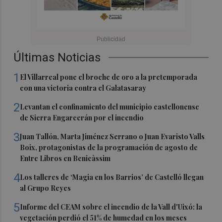
Últimas Noticias
1
El Villarreal pone el broche de oro a la pretemporada
con una victoria contra el Galatasaray
2
Levantan el confinamiento del municipio castellonense
de Sierra Engarcerán por el incendio
3
Juan Tallón, Marta Jiménez Serrano o Juan Evaristo Valls
Boix, protagonistas de la programación de agosto de
Entre Libros en Benicàssim
4
Los talleres de ‘Magia en los Barrios’ de Castelló llegan
al Grupo Reyes
5
Informe del CEAM sobre el incendio de la Vall d'Uixó: la
vegetación perdió el 51% de humedad en los meses