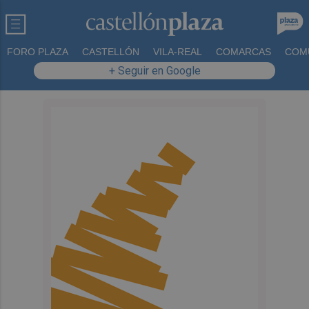
FORO PLAZA
CASTELLÓN
VILA-REAL
COMARCAS
COM
+ Seguir en Google