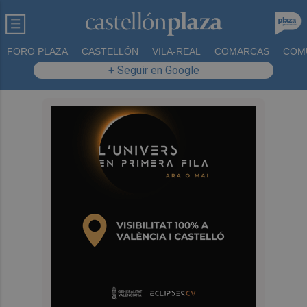
FORO PLAZA
CASTELLÓN
VILA-REAL
COMARCAS
COM
+ Seguir en Google