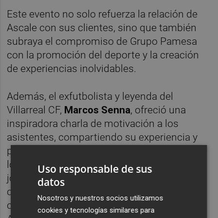
Este evento no solo refuerza la relación de
Ascale con sus clientes, sino que también
subraya el compromiso de Grupo Pamesa
con la promoción del deporte y la creación
de experiencias inolvidables.
Además, el exfutbolista y leyenda del
Villarreal CF,
Marcos Senna
, ofreció una
inspiradora charla de motivación a los
asistentes, compartiendo su experiencia y
pasión por el deporte, y motivándolos a dar
lo mejor de sí mismos en el campo. La
Uso responsable de sus
jornada estuvo llena de emoción,
datos
compañerismo y pasión por el fútbol,
Nosotros y nuestros socios utilizamos
consolidando aún más los lazos entre
cookies y tecnologías similares para