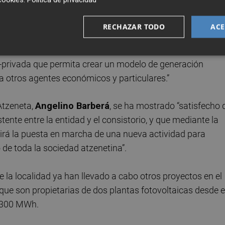
o a las entidades participantes.
RECHAZAR TODO
ACE
explica que “el objetivo de esta primera Comunidad
, sociales y medioambientales generados por la iniciativa
o-privada que permita crear un modelo de generación
 a otros agentes económicos y particulares.”
 Atzeneta,
Angelino Barberá
, se ha mostrado “satisfecho 
ente entre la entidad y el consistorio, y que mediante la
tirá la puesta en marcha de una nueva actividad para
 de toda la sociedad atzenetina”.
 la localidad ya han llevado a cabo otros proyectos en el
 que son propietarias de dos plantas fotovoltaicas desde e
e 300 MWh.