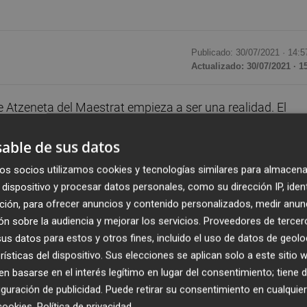
Publicado: 30/07/2021 ·
14:5
Actualizado: 30/07/2021 · 1
Atzeneta del Maestrat empieza a ser una realidad. El
operativa de la localidad, junto con la empresa propietari
able de sus datos
un convenio para llevar a cabo la primera Comunidad
os medioambientales y económicos, así como ha informad
os socios utilizamos cookies y tecnologías similares para almacena
dispositivo y procesar datos personales, como su dirección IP, iden
ción, para ofrecer anuncios y contenido personalizados, medir anun
n sobre la audiencia y mejorar los servicios.
Proveedores de tercer
en la que sus miembros se implican para gestionar su
s datos para estos y otros fines, incluido el uso de datos de geolo
en base de fuentes de energía renovables. En el caso de
rísticas del dispositivo. Sus elecciones se aplican solo a este sitio
jo la dirección técnica de
Magnetis Ingeniería
, consisti
 basarse en el interés legítimo en lugar del consentimiento; tiene 
 fotovoltaica, con 180 kW de potencia, sobre las cubiertas
guración de publicidad
. Puede retirar su consentimiento en cualqu
forma, se producirán más de 270.000 kWh anuales de energ
cookies
.
Política de privacidad