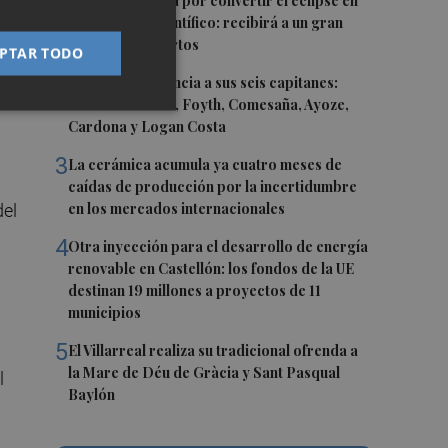
1
Castelló apuesta por convertir el eclipse en
un referente científico: recibirá a un gran
equipo de expertos
PTAR TODO
2
El Villarreal anuncia a sus seis capitanes:
,
Gerard Moreno, Foyth, Comesaña, Ayoze,
Cardona y Logan Costa
3
La cerámica acumula ya cuatro meses de
caídas de producción por la incertidumbre
en los mercados internacionales
del
4
Otra inyección para el desarrollo de energía
renovable en Castellón: los fondos de la UE
destinan 19 millones a proyectos de 11
municipios
5
El Villarreal realiza su tradicional ofrenda a
la Mare de Déu de Gràcia y Sant Pasqual
l
Baylón