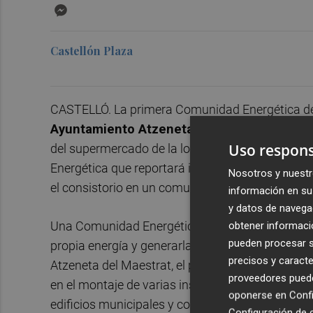
Messenger
Castellón Plaza
CASTELLÓ. La primera Comunidad Energética de 
Ayuntamiento Atzeneta del Maestrat
y la Co
Uso respons
del supermercado de la localidad, han firmado 
Energética que reportará importantes benefici
Nosotros y nuestr
el consistorio en un comunicado.
información en su 
y datos de navega
obtener informació
Una Comunidad Energética es una organización 
pueden procesar su
propia energía y generarla de forma eficiente y 
precisos y caracte
Atzeneta del Maestrat, el proyecto energético, ba
proveedores pueden
en el montaje de varias instalaciones de energía
oponerse en
Confi
edificios municipales y cooperativos. De esta 
Configuración de 