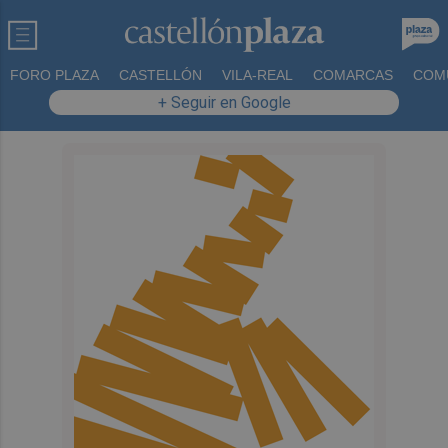
FORO PLAZA
CASTELLÓN
VILA-REAL
COMARCAS
COM
+ Seguir en Google