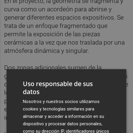
En el proyecto, la geometría se fragmenta y
curva como un acordeón para abrirse y
generar diferentes espacios expositivos. Se
trata de un enfoque fragmentado que
permite la exposición de las piezas
cerámicas a la vez que nos traslada por una
atmósfera dinámica y singular.
Dos zonas adicionales surgen de la
geometría del stand y se convierten en áreas
Uso responsable de sus
de relación para la atención personalizada de
datos
los clientes, y un lugar común exterior
permite al visitante relajarse y absorber la
Nosotros y nuestros socios utilizamos
esencia de la marca en un ambiente
cookies y tecnologías similares para
almacenar y acceder a información en su
inmersivo y relajado.
dispositivo y procesar datos personales,
como su dirección IP, identificadores únicos