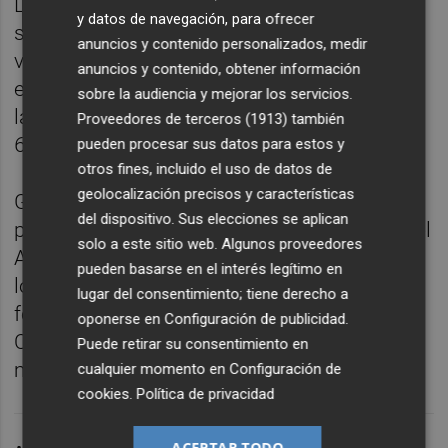
Los ADI Booth Design Award, que cumplen
y datos de navegación, para ofrecer
su 4ª edición, tienen el objeto de poner en
anuncios y contenido personalizados, medir
valor el buen diseño de los espacios
anuncios y contenido, obtener información
efímeros y su conjunción con la cerámica y
sobre la audiencia y mejorar los servicios.
la marca de la empresa, de entre los más de
Proveedores de terceros (1913)
también
600 expositores presentes en la feria.
pueden procesar sus datos para estos y
otros fines, incluido el uso de datos de
geolocalización precisos y características
Gracias a este premio, el stand de Azuvi
del dispositivo. Sus elecciones se aplican
pasará a ser candidato en la preselección del
solo a este sitio web. Algunos proveedores
ADI Design Index 2023, el anuario que reúne
pueden basarse en el interés legítimo en
lo mejor del diseño italiano. También
lugar del consentimiento; tiene derecho a
formará parte de la preselección del premio
oponerse en
Configuración de publicidad
.
Compasso d'Oro ADI, uno de los galardones
Puede retirar su consentimiento en
más importantes a nivel internacional.
cualquier momento en
Configuración de
cookies
.
Política de privacidad
ACEPTAR TODO