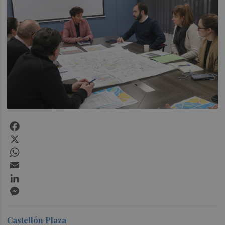
Facebook
X
WhatsApp
Email
LinkedIn
Messenger
Castellón Plaza