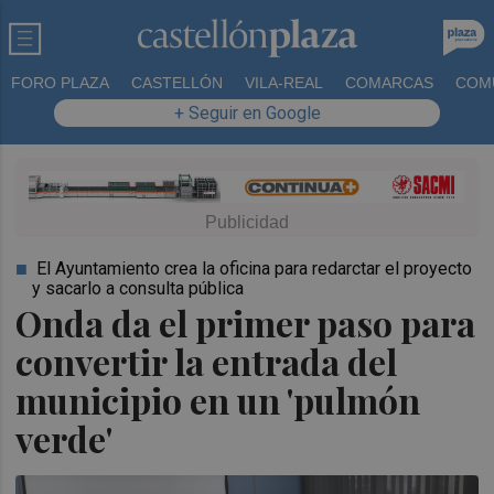
FORO PLAZA
CASTELLÓN
VILA-REAL
COMARCAS
COM
+ Seguir en Google
El Ayuntamiento crea la oficina para redarctar el proyecto
y sacarlo a consulta pública
Onda da el primer paso para
convertir la entrada del
municipio en un 'pulmón
verde'