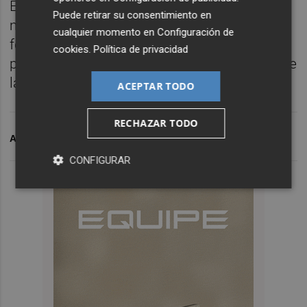
Esta fortificación construida por los
Puede retirar su consentimiento en
musulmanes que pasó a ser la primera
cualquier momento en
Configuración de
fortaleza del siglo X accesible de toda la
cookies
.
Política de privacidad
provincia de Castellón, es el gran atractivo de
la localidad.
ACEPTAR TODO
RECHAZAR TODO
ARCHIVADO EN
AJUNTAMENT D'ONDA
CONFIGURAR