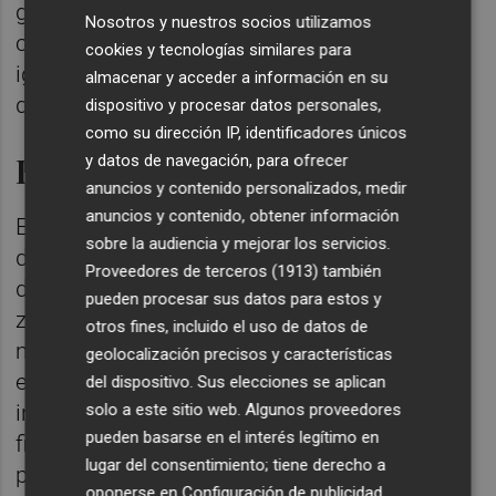
gobierno ya se ha puesto a trabajar para
Nosotros y nuestros socios utilizamos
convertirlo en realidad, y lo vamos a hacer
cookies y tecnologías similares para
igual que hicimos el túnel de entrada o
almacenar y acceder a información en su
decenas de proyectos más".
dispositivo y procesar datos personales,
como su dirección IP, identificadores únicos
Integrar la ciudad
y datos de navegación, para ofrecer
anuncios y contenido personalizados, medir
anuncios y contenido, obtener información
Entre los objetivos de la actuación, además
sobre la audiencia y mejorar los servicios.
de los beneficios para el medio ambiente,
Proveedores de terceros (1913)
también
destaca “dar un empuje definitivo a toda la
pueden procesar sus datos para estos y
zona del arrabal del castillo, para unir
otros fines, incluido el uso de datos de
mediante una gran zona verde el Tossalet y
geolocalización precisos y características
el Monteblanco al casco urbano”. La
del dispositivo. Sus elecciones se aplican
intervención también supondrá cambiar la
solo a este sitio web. Algunos proveedores
pueden basarse en el interés legítimo en
fisonomía histórica de la entrada a Onda
lugar del consentimiento; tiene derecho a
para proteger el Castillo de las 300 torres.
oponerse en
Configuración de publicidad
.