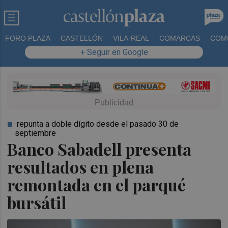
FORO PLAZA
CASTELLÓN
VILA-REAL
COMARCAS
COM
+ Seguir en Google
repunta a doble dígito desde el pasado 30 de
septiembre
Banco Sabadell presenta
resultados en plena
remontada en el parqué
bursátil