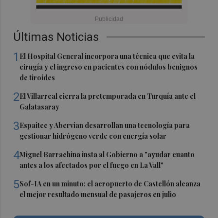
Últimas Noticias
1
El Hospital General incorpora una técnica que evita la
cirugía y el ingreso en pacientes con nódulos benignos
de tiroides
2
El Villarreal cierra la pretemporada en Turquía ante el
Galatasaray
3
Espaitec y Abervian desarrollan una tecnología para
gestionar hidrógeno verde con energía solar
4
Miguel Barrachina insta al Gobierno a "ayudar cuanto
antes a los afectados por el fuego en La Vall"
5
Sof-IA en un minuto: el aeropuerto de Castellón alcanza
el mejor resultado mensual de pasajeros en julio