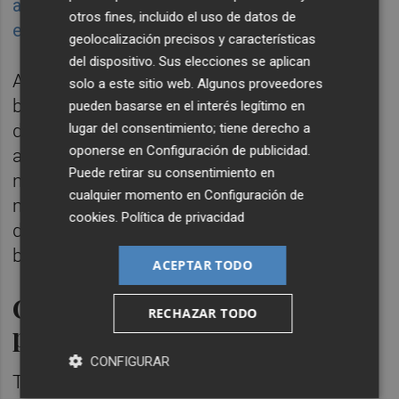
ahorre de costes que viene acometiendo tras
otros fines, incluido el uso de datos de
el último ERE de finales del pasado año
.
geolocalización precisos y características
del dispositivo. Sus elecciones se aplican
Asimismo se prevé que presente unos
solo a este sitio web. Algunos proveedores
buenos márgenes, muy especialmente en el
pueden basarse en el interés legítimo en
lugar del consentimiento; tiene derecho a
de intereses por aquello del imparable
oponerse en
Configuración de publicidad
.
ascenso del
Euríbor.
En cuanto al beneficio
Puede retirar su consentimiento en
neto, la cifra estará por encima de los 215
cualquier momento en
Configuración de
millones de euros en el tercer trimestre
cookies
.
Política de privacidad
donde seguirá la aportación de su filial
británica
TSB
.
ACEPTAR TODO
Contribución a las arcas
RECHAZAR TODO
públicas
CONFIGURAR
Todo ello pese al impuesto a la banca,
cuyo