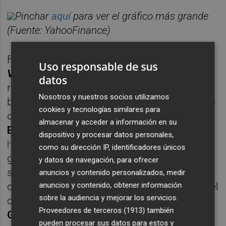
Pinchar
aquí
para ver el gráfico más grande
(Fuente: YahooFinance)
Fuentes financieras consultadas por
Uso responsable de sus
Valencia Plaza
coinciden en afirmar que los
datos
resultados del
SAB
serán buenos,
Nosotros y nuestros socios utilizamos
beneficiados sin duda por el endurecimiento
cookies y tecnologías similares para
de la política monetaria del
Banco Central
almacenar y acceder a información en su
Europeo (BCE)
.
Tal y como contó este diario
dispositivo y procesar datos personales,
hace tres días
, la banca española había
como su dirección IP, identificadores únicos
ganado hasta esa fecha desde la primera
y datos de navegación, para ofrecer
subida de tipos de la institución europea
anuncios y contenido personalizados, medir
anuncios y contenido, obtener información
casi 20.000 millones de euros. Además, en el
sobre la audiencia y mejorar los servicios.
caso de la entidad dirigida por
César
Proveedores de terceros (1913)
también
González-Bueno
se suma el hecho del
pueden procesar sus datos para estos y