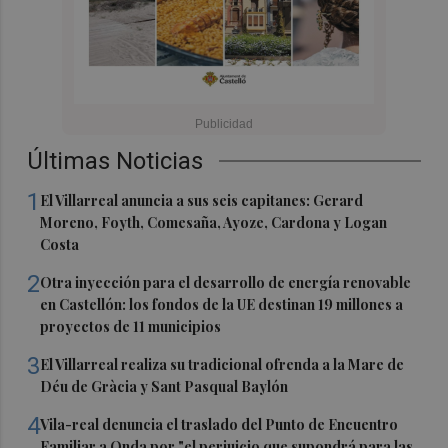
Últimas Noticias
1
El Villarreal anuncia a sus seis capitanes: Gerard
Moreno, Foyth, Comesaña, Ayoze, Cardona y Logan
Costa
2
Otra inyección para el desarrollo de energía renovable
en Castellón: los fondos de la UE destinan 19 millones a
proyectos de 11 municipios
3
El Villarreal realiza su tradicional ofrenda a la Mare de
Déu de Gràcia y Sant Pasqual Baylón
4
Vila-real denuncia el traslado del Punto de Encuentro
Familiar a Onda por "el perjuicio que supondrá para las