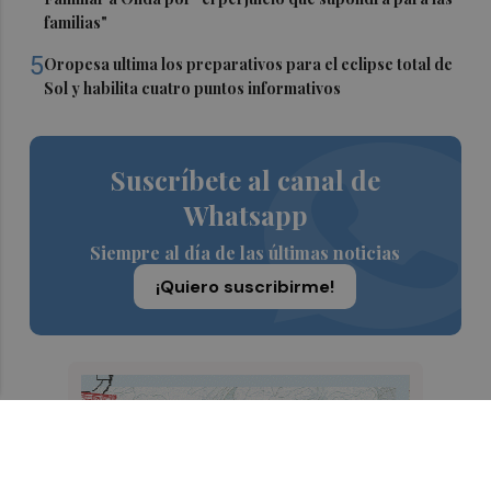
familias"
5
Oropesa ultima los preparativos para el eclipse total de
Sol y habilita cuatro puntos informativos
Suscríbete al canal de
Whatsapp
Siempre al día de las últimas noticias
¡Quiero suscribirme!