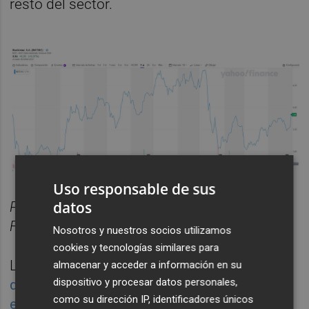
resto del sector.
Uso responsable de sus
datos
Pinchar
aquí
para ver el gráfico más grande.
Fuente: YahooFinance
Nosotros y nuestros socios utilizamos
cookies y tecnologías similares para
La entidad presidida por
Pedro Guerrero
,
almacenar y acceder a información en su
dispositivo y procesar datos personales,
que ha elevado su media diaria anual por
como su dirección IP, identificadores únicos
encima de los tres millones de acciones