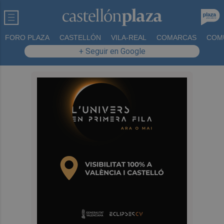
FORO PLAZA
CASTELLÓN
VILA-REAL
COMARCAS
COM
+ Seguir en Google