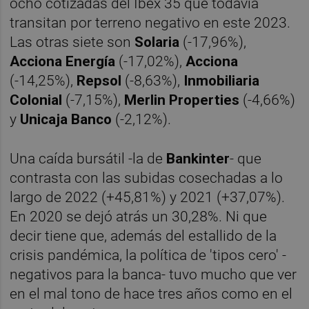
ocho cotizadas del Ibex 35 que todavía
transitan por terreno negativo en este 2023.
Las otras siete son
Solaria
(-17,96%),
Acciona Energía
(-17,02%),
Acciona
(-14,25%),
Repsol
(-8,63%),
Inmobiliaria
Colonial
(-7,15%),
Merlin Properties
(-4,66%)
y
Unicaja Banco
(-2,12%).
Una caída bursátil -la de
Bankinter
- que
contrasta con las subidas cosechadas a lo
largo de 2022 (+45,81%) y 2021 (+37,07%).
En 2020 se dejó atrás un 30,28%. Ni que
decir tiene que, además del estallido de la
crisis pandémica, la política de 'tipos cero' -
negativos para la banca- tuvo mucho que ver
en el mal tono de hace tres años como en el