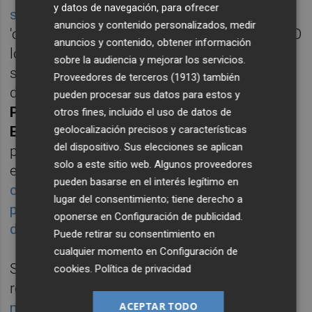
y datos de navegación, para ofrecer
según Infobolsa
, ha sufrido el acoso de los
anuncios y contenido personalizados, medir
'cortos' durante las ocho últimas semanas. O
anuncios y contenido, obtener información
lo que es lo mismo: desde que estableciera
sobre la audiencia y mejorar los servicios.
sus mínimos del ejercicio en curso. Se trata
Proveedores de terceros (1913)
también
de sus dos bajistas de cabecera -
Canada
pueden procesar sus datos para estos y
Pension Plan Investment Board
y
Point 72
otros fines, incluido el uso de datos de
geolocalización precisos y características
Europe
-, que han incrementado sus
del dispositivo. Sus elecciones se aplican
posiciones cortas hasta situarlas ambos en
solo a este sitio web. Algunos proveedores
el 0,61% del capital del banco.
Así lo ha
pueden basarse en el interés legítimo en
constatado este diario de la base de datos
lugar del consentimiento; tiene derecho a
pública de la Comisión Nacional del Mercado
oponerse en
Configuración de publicidad
.
de Valores (CNMV)
.
Puede retirar su consentimiento en
cualquier momento en
Configuración de
Sin embargo, BKT sigue estando muy
cookies
.
Política de privacidad
recomendada. Sin ir más lejos,
y según los
ACEPTAR TODO
números de MarketScreener
,
el precio