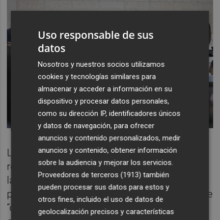
Uso responsable de sus
datos
Nosotros y nuestros socios utilizamos
cookies y tecnologías similares para
almacenar y acceder a información en su
dispositivo y procesar datos personales,
como su dirección IP, identificadores únicos
y datos de navegación, para ofrecer
anuncios y contenido personalizados, medir
anuncios y contenido, obtener información
La presidenta de la institución provincial ha
sobre la audiencia y mejorar los servicios.
reiterado “el compromiso inquebrantable de
Proveedores de terceros (1913)
también
la Diputación de Castellón con la salud y la
pueden procesar sus datos para estos y
prevención” y, en ese sentido, ha añadido que
otros fines, incluido el uso de datos de
“desde la Diputación estamos
geolocalización precisos y características