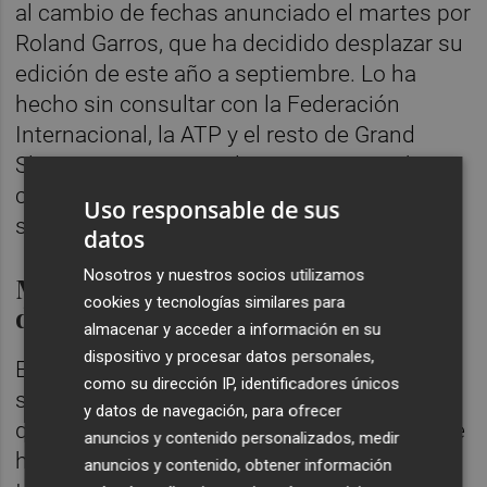
al cambio de fechas anunciado el martes por
Roland Garros, que ha decidido desplazar su
edición de este año a septiembre. Lo ha
hecho sin consultar con la Federación
Internacional, la ATP y el resto de Grand
Slams. Tampoco con los tenistas, que han
conocido el cambio a través de las redes
Uso responsable de sus
sociales.
datos
Nosotros y nuestros socios utilizamos
Malestar en todos los estamentos
cookies y tecnologías similares para
del tenis
almacenar y acceder a información en su
dispositivo y procesar datos personales,
El torneo se ha programado justo una
como su dirección IP, identificadores únicos
semana después del US Open y en fechas
y datos de navegación, para ofrecer
que están reservadas a otros eventos, lo que
anuncios y contenido personalizados, medir
ha provocado un malestar generalizado en
anuncios y contenido, obtener información