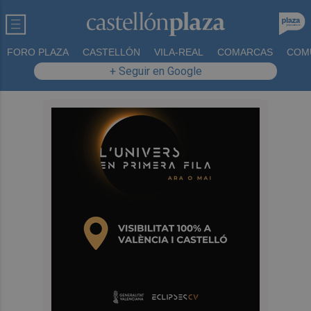
FORO PLAZA
CASTELLÓN
VILA-REAL
COMARCAS
COM
+ Seguir en Google