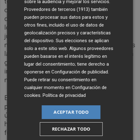
todos los estamentos del tenis profesional,
sobre la audiencia y mejorar los servicios.
con un aluvión de críticas de organizadores
Proveedores de terceros (1913)
también
pueden procesar sus datos para estos y
de torneos y jugadores. "No me parece bien
otros fines, incluido el uso de datos de
lo que han hecho sin consultar con los
geolocalización precisos y características
jugadores o pedirnos opinión, en un
del dispositivo. Sus elecciones se aplican
momento en el que lo que menos importa es
solo a este sitio web. Algunos proveedores
la fecha de un Grand Slam, cuando hay tanta
pueden basarse en el interés legítimo en
gente que lo está pasando mal, desde
lugar del consentimiento; tiene derecho a
infectados, familiares, enfermeros y
oponerse en
Configuración de publicidad
.
médicos", ha opinado Bautista.
Puede retirar su consentimiento en
cualquier momento en
Configuración de
cookies
.
Política de privacidad
El plazo inicial de inactividad se había
previsto hasta el 27 de abril, pero en las
ACEPTAR TODO
últimas horas la ATP ha anunciado que no
habrá tenis antes del 7 de junio. Sea como
RECHAZAR TODO
fuere, Bautista confía en que la temporada