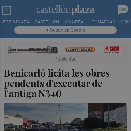
FORO PLAZA
CASTELLÓN
VILA-REAL
COMARCAS
COM
+ Seguir en Google
Benicarló licita les obres
pendents d'executar de
l'antiga N340