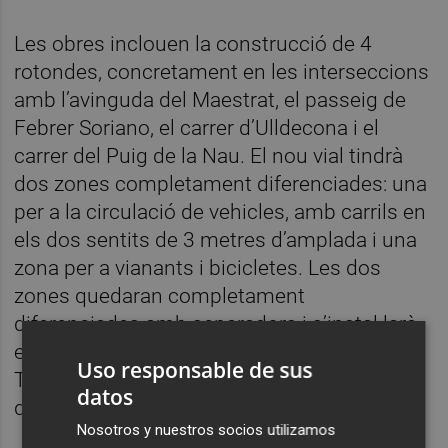
Les obres inclouen la construcció de 4
rotondes, concretament en les interseccions
amb l’avinguda del Maestrat, el passeig de
Febrer Soriano, el carrer d’Ulldecona i el
carrer del Puig de la Nau. El nou vial tindrà
dos zones completament diferenciades: una
per a la circulació de vehicles, amb carrils en
els dos sentits de 3 metres d’amplada i una
zona per a vianants i bicicletes. Les dos
zones quedaran completament
diferenciades amb separadors i s’instal·larà
enllumenat públic pel lateral de la calçada.
Uso responsable de sus
També es reforçarà la il·luminació en les
datos
quatre redones.
Nosotros y nuestros socios utilizamos