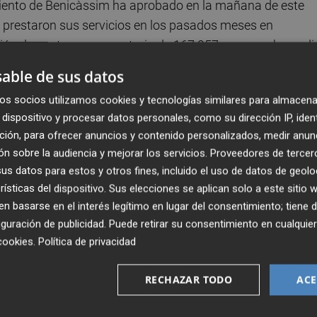
iento de Benicàssim ha aprobado en la mañana de este
e prestaron sus servicios en los pasados meses en
ción de gasto presupuestario de 167.957 euros, se ha pod
la abstención de los partidos de la oposición PSPV,
able de sus datos
lítico que ha votado en contra de abonar a los pequeños
os socios utilizamos cookies y tecnologías similares para almacena
 a Benicàssim, ha sido Compromís, según han detallado
dispositivo y procesar datos personales, como su dirección IP, iden
.
ción, para ofrecer anuncios y contenido personalizados, medir anun
n sobre la audiencia y mejorar los servicios.
Proveedores de tercer
, ha manifestado que “sabemos que se acercan elecciones
s datos para estos y otros fines, incluido el uso de datos de geolo
su rechazo a las acciones de gobierno, pero eso no signifi
rísticas del dispositivo. Sus elecciones se aplican solo a este sitio
veedores del ayuntamiento han ejecutado los servicios y l
 basarse en el interés legítimo en lugar del consentimiento; tiene 
ueban estas facturas están generando un daño económico
guración de publicidad
. Puede retirar su consentimiento en cualqu
cookies
.
Política de privacidad
RECHAZAR TODO
ACE
emitido a los medios, ha explicado que “desde el primer
 con total transparencia en materia económica. La