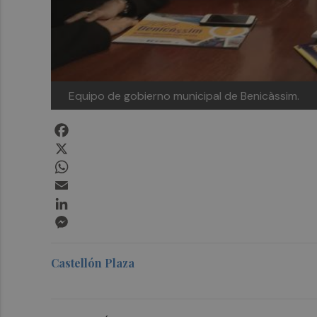
Equipo de gobierno municipal de Benicàssim.
Facebook
X
WhatsApp
Email
LinkedIn
Messenger
Castellón Plaza