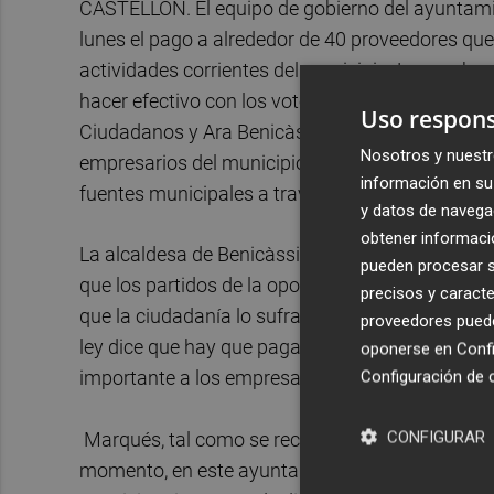
CASTELLÓN. El equipo de gobierno del ayuntam
lunes el pago a alrededor de 40 proveedores qu
actividades corrientes del municipio. La aproba
hacer efectivo con los votos del PP y ARB y con 
Uso respons
Ciudadanos y Ara Benicàssim. El único grupo po
Nosotros y nuestr
empresarios del municipio el servicio prestado
información en su 
fuentes municipales a través de un comunicado
y datos de navega
obtener informació
La alcaldesa de Benicàssim,
Susana Marqués
pueden procesar su
que los partidos de la oposición han de mostrar 
precisos y caracte
que la ciudadanía lo sufra. Los empresarios pro
proveedores pueden
ley dice que hay que pagarles. Quienes no apr
oponerse en
Confi
importante a los empresarios de Benicàssim”.
Configuración de 
CONFIGURAR
Marqués, tal como se recoge en el comunicado r
momento, en este ayuntamiento se ha trabajado