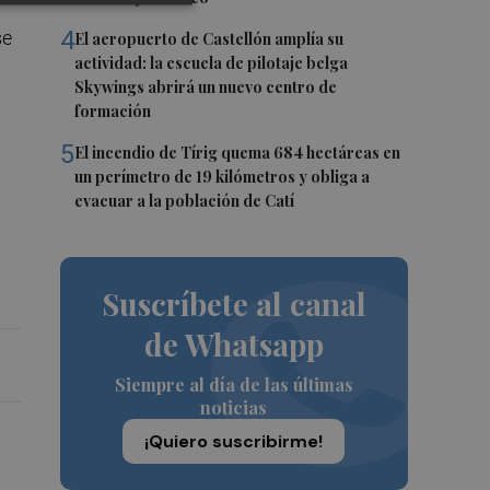
4
se
El aeropuerto de Castellón amplía su
actividad: la escuela de pilotaje belga
Skywings abrirá un nuevo centro de
formación
5
El incendio de Tírig quema 684 hectáreas en
un perímetro de 19 kilómetros y obliga a
evacuar a la población de Catí
Suscríbete al canal
de Whatsapp
Siempre al día de las últimas
noticias
¡Quiero suscribirme!