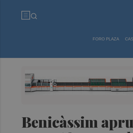
FORO PLAZA
CA
Benicàssim aprue