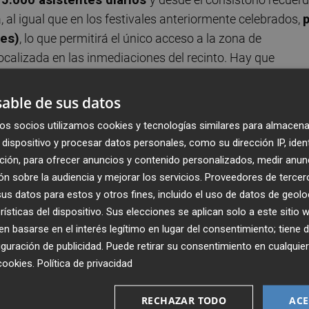
á, al igual que en los festivales anteriormente celebrados,
mes)
, lo que permitirá el único acceso a la zona de
ocalizada en las inmediaciones del recinto. Hay que
r la N-340 solo estará permitido para el transporte público
able de sus datos
os socios utilizamos cookies y tecnologías similares para almacena
ienda la utilización del transporte público
y
como
dispositivo y procesar datos personales, como su dirección IP, iden
taxi
a traves de la resolución del Servicio Territorial de
ción, para ofrecer anuncios y contenido personalizados, medir anun
ra el área de Castellón y Oropesa.
n sobre la audiencia y mejorar los servicios.
Proveedores de tercer
s datos para estos y otros fines, incluido el uso de datos de geolo
s interurbano reforzará las frecuencias y recorridos
rísticas del dispositivo. Sus elecciones se aplican solo a este sitio
 basarse en el interés legítimo en lugar del consentimiento; tiene 
s nocturnos
que conectarán el festival con el municipio y
guración de publicidad
. Puede retirar su consentimiento en cualqu
 la costa y con las localidades vecinas de Oropesa y
cookies
.
Política de privacidad
RECHAZAR TODO
ACE