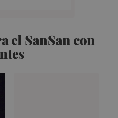
ra el SanSan con
entes