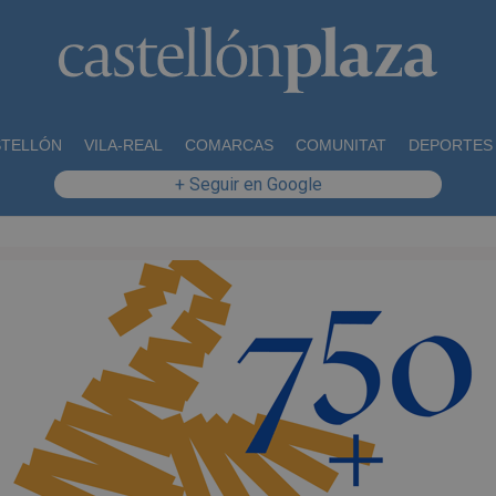
STELLÓN
VILA-REAL
COMARCAS
COMUNITAT
DEPORTES
+ Seguir en Google