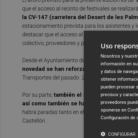
que el acceso al recinto de festivales se realizar
la CV-147 (carretera del Desert de les Pal
estacionamiento prevista para los asistentes y l
destacar que el acceso al recinto del festival po
colectivo, proveedores y producción.
Uso respons
Nosotros y nuestr
Desde el Ayuntamiento de Benicàssim
se recom
información en su 
novedad se han reforzado los servicios de 
y datos de navega
Transportes del pasado 27 de marzo de 2023 pa
obtener informació
pueden procesar su
Por su parte,
también el servicio de autobuse
precisos y caracte
proveedores pueden
así como también se han previsto servicio
oponerse en
Confi
habrá paradas tanto en el casco urbano como en
Configuración de 
Castellón.
CONFIGURAR