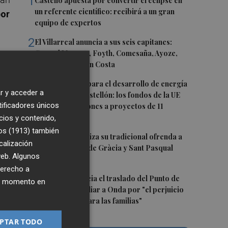
1
Castelló apuesta por convertir el eclipse en
un referente científico: recibirá a un gran
por
equipo de expertos
2
El Villarreal anuncia a sus seis capitanes:
Gerard Moreno, Foyth, Comesaña, Ayoze,
Cardona y Logan Costa
3
Otra inyección para el desarrollo de energía
r y acceder a
renovable en Castellón: los fondos de la UE
tificadores únicos
destinan 19 millones a proyectos de 11
municipios
cios y contenido,
os (1913)
también
4
El Villarreal realiza su tradicional ofrenda a
calización
la Mare de Déu de Gràcia y Sant Pasqual
,
 web. Algunos
Baylón
derecho a
5
Vila-real denuncia el traslado del Punto de
ier momento en
Encuentro Familiar a Onda por "el perjuicio
que supondrá para las familias"
PTAR TODO