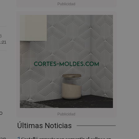
3
1:21
d
to
Últimas Noticias
dan