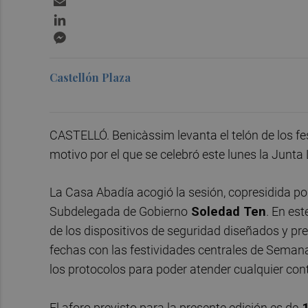
LinkedIn
Messenger
Castellón Plaza
CASTELLÓ. Benicàssim levanta el telón de los fest
motivo por el que se celebró este lunes la Junta
La Casa Abadía acogió la sesión, copresidida po
Subdelegada de Gobierno
Soledad Ten
. En est
de los dispositivos de seguridad diseñados y pr
fechas con las festividades centrales de Semana 
los protocolos para poder atender cualquier cont
El aforo previsto para la presente edición es de
1