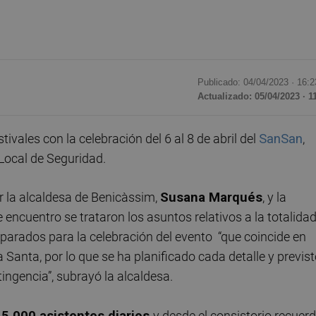
Publicado: 04/04/2023 ·
16:2
Actualizado: 05/04/2023 · 1
ivales con la celebración del 6 al 8 de abril del
SanSan
,
 Local de Seguridad.
r la alcaldesa de Benicàssim,
Susana Marqués
, y la
e encuentro se trataron los asuntos relativos a la totalida
eparados para la celebración del evento “que coincide en
Santa, por lo que se ha planificado cada detalle y previs
ingencia”, subrayó la alcaldesa.
5.000 asistentes diarios
y desde el consistorio recuer