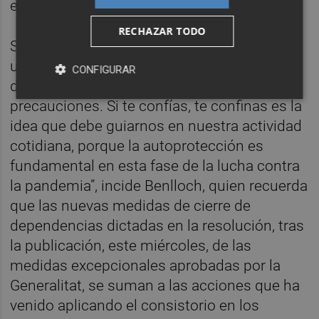
entre otras.
RECHAZAR TODO
Según ha explicado el alcalde, “estamos en
un momento especialmente crítico y
CONFIGURAR
debemos extremar al máximo las
precauciones. Si te confías, te confinas es la
idea que debe guiarnos en nuestra actividad
cotidiana, porque la autoprotección es
fundamental en esta fase de la lucha contra
la pandemia”, incide Benlloch, quien recuerda
que las nuevas medidas de cierre de
dependencias dictadas en la resolución, tras
la publicación, este miércoles, de las
medidas excepcionales aprobadas por la
Generalitat, se suman a las acciones que ha
venido aplicando el consistorio en los