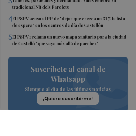
3
Talleres, pasacalles y hermandad: Nules celebra su
tradicional Nit dels Farolets
4
El PSPV acusa al PP de "dejar que crezca un 31 % la lista
de espera" en los centros de día de Castellón
5
El PSPV reclama un nuevo mapa sanitario para la ciudad
de Castelló "que vaya más allá de parches"
Suscríbete al canal de
Whatsapp
Siempre al día de las últimas noticias
¡Quiero suscribirme!