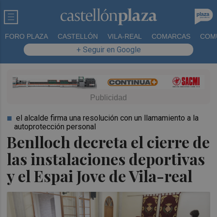
FORO PLAZA
CASTELLÓN
VILA-REAL
COMARCAS
COM
+ Seguir en Google
el alcalde firma una resolución con un llamamiento a la
autoprotección personal
Benlloch decreta el cierre de
las instalaciones deportivas
y el Espai Jove de Vila-real