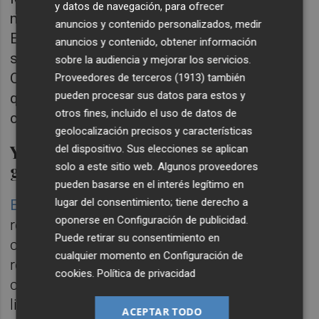
y datos de navegación, para ofrecer
medio
anuncios y contenido personalizados, medir
Evitar espacios concurridos, sobre todo si
anuncios y contenido, obtener información
son cerrados
sobre la audiencia y mejorar los servicios.
Que una actividad esté permitida no significa
Proveedores de terceros (1913)
también
pueden procesar sus datos para estos y
que no entrañe riesgos. Si te confías, te
otros fines, incluido el uso de datos de
confinas
geolocalización precisos y características
Y estas son las restricciones
del dispositivo. Sus elecciones se aplican
generales:
solo a este sitio web. Algunos proveedores
pueden basarse en el interés legítimo en
lugar del consentimiento; tiene derecho a
El documento
recuerda también las
oponerse en
Configuración de publicidad
.
restricciones vigentes en celebraciones
Puede retirar su consentimiento en
como velatorios, entierros y ceremonias no
cualquier momento en
Configuración de
religiosas, así como la prohibición de
cookies
.
Política de privacidad
circulación entre las 22 h y las 6 horas y la
limitación de reuniones a seis personas,
ACEPTAR TODO