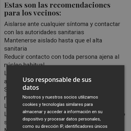
Estas son las recomendaciones
para los vecinos:
Aislarse ante cualquier síntoma y contactar
con las autoridades sanitarias
Mantenerse aislado hasta que el alta
sanitaria
Reducir contacto con toda persona ajena al
núcleo habitual
Los contactos inevitables, en espacios
Uso responsable de sus
abiertos
datos
Si la relación es imprescindible, distancia,
mascarilla y ventilación
Nosotros y nuestros socios utilizamos
cookies y tecnologías similares para
Lavado de manos a menudo
almacenar y acceder a información en su
Llevar siempre mascarilla y cambiarla cuando
dispositivo y procesar datos personales,
supere su uso previsto
como su dirección IP, identificadores únicos
Mantener siempre la distancia de metro y