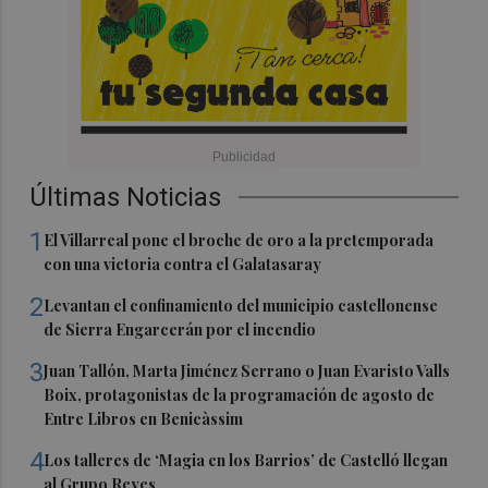
Últimas Noticias
1
El Villarreal pone el broche de oro a la pretemporada
con una victoria contra el Galatasaray
2
Levantan el confinamiento del municipio castellonense
de Sierra Engarcerán por el incendio
3
Juan Tallón, Marta Jiménez Serrano o Juan Evaristo Valls
Boix, protagonistas de la programación de agosto de
Entre Libros en Benicàssim
4
Los talleres de ‘Magia en los Barrios’ de Castelló llegan
al Grupo Reyes