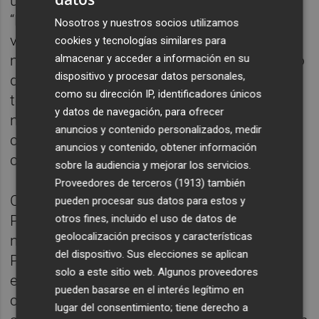
una extensión de 10 quilómetros de vías.
“Esta es una primera fase del plan, que
Nosotros y nuestros socios utilizamos
vamos a ir completando y ampliando de
cookies y tecnologías similares para
almacenar y acceder a información en su
manera progresiva hasta alcanzar el objetivo
dispositivo y procesar datos personales,
de reparar todos los caminos rurales del
como su dirección IP, identificadores únicos
término en un plazo de cuatro años. Ese fue
y datos de navegación, para ofrecer
nuestro compromiso con los agricultores y
anuncios y contenido personalizados, medir
con el Consell Agrari y lo estamos
anuncios y contenido, obtener información
cumpliendo”, valora Benlloch.
sobre la audiencia y mejorar los servicios.
Proveedores de terceros (1913)
también
Con este objetivo, la Concejalía de Servicios
pueden procesar sus datos para estos y
otros fines, incluido el uso de datos de
Públicos trabaja ya en la previsión de
geolocalización precisos y características
necesidades para seguir avanzando en el
del dispositivo. Sus elecciones se aplican
Plan de mejora de caminos el próximo
solo a este sitio web. Algunos proveedores
ejercicio presupuestario. “Queremos contar
pueden basarse en el interés legítimo en
con las aportaciones de los propios
lugar del consentimiento; tiene derecho a