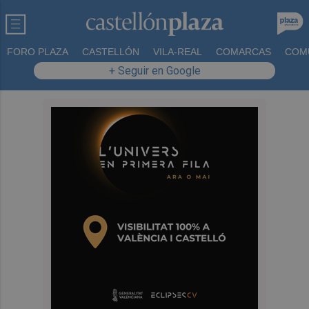
FORO PLAZA
CASTELLÓN
VILA-REAL
COMARCAS
COM
+ Seguir en Google