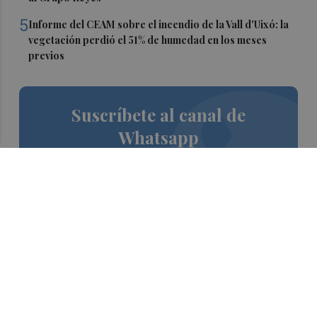
5
Informe del CEAM sobre el incendio de la Vall d'Uixó: la
vegetación perdió el 51% de humedad en los meses
previos
Suscríbete al canal de
Whatsapp
Siempre al día de las últimas noticias
¡Quiero suscribirme!