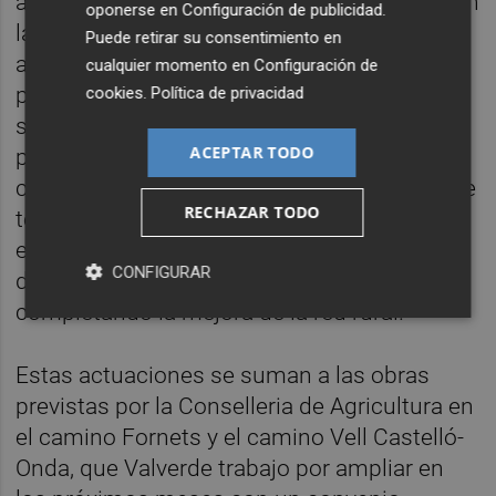
agricultores, que son quienes mejor conocen
oponerse en
Configuración de publicidad
.
las necesidades del término, para fijar
Puede retirar su consentimiento en
aquellos caminos en los que resulta
cualquier momento en
Configuración de
prioritario actuar, por cuestiones de
cookies
.
Política de privacidad
seguridad o de mejora de la competitividad
ACEPTAR TODO
para un sector que arrastra una importante
crisis con la entrada en Europa de naranja de
RECHAZAR TODO
terceros países”, avanza Valverde, quien
estima que el año que viene deberán
CONFIGURAR
destinarse otros 300.000 euros para seguir
completando la mejora de la red rural.
Estas actuaciones se suman a las obras
previstas por la Conselleria de Agricultura en
el camino Fornets y el camino Vell Castelló-
Onda, que Valverde trabajo por ampliar en