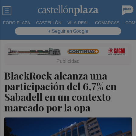
FORO PLAZA
CASTELLÓN
VILA-REAL
COMARCAS
COM
+ Seguir en Google
BlackRock alcanza una
participación del 6,7% en
Sabadell en un contexto
marcado por la opa