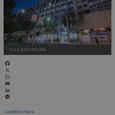
Foto: RAFA MOLINA
Facebook
X
WhatsApp
Email
LinkedIn
Messenger
Castellón Plaza