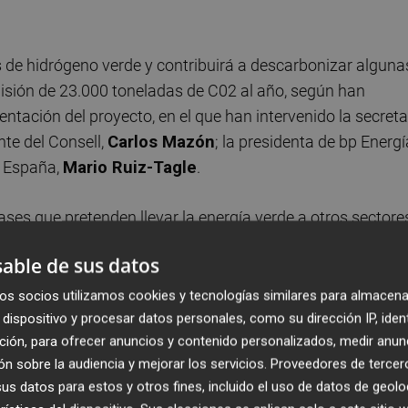
 de hidrógeno verde y contribuirá a descarbonizar alguna
emisión de 23.000 toneladas de C02 al año, según han
ntación del proyecto, en el que han intervenido la secreta
ente del Consell,
Carlos Mazón
; la presidenta de bp Energí
a España,
Mario Ruiz-Tagle
.
ases que pretenden llevar la energía verde a otros sectore
cerámica
, las industrias químicas y el transporte pesado.
able de sus datos
unque de momento no hay plazos de ejecución. Su
negocio que vayan surgiendo.
os socios utilizamos cookies y tecnologías similares para almacena
dispositivo y procesar datos personales, como su dirección IP, iden
ción, para ofrecer anuncios y contenido personalizados, medir anun
n sobre la audiencia y mejorar los servicios.
Proveedores de tercer
s datos para estos y otros fines, incluido el uso de datos de geolo