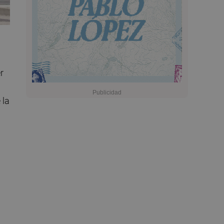
r
 la