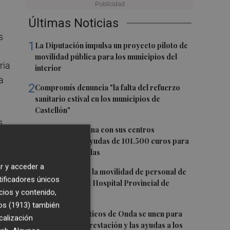
Últimas Noticias
s
1
La Diputación impulsa un proyecto piloto de
movilidad pública para los municipios del
ria
interior
a
2
Compromís denuncia "la falta del refuerzo
sanitario estival en los municipios de
Castellón"
s
3
Burriana coordina con sus centros
educativos las ayudas de 101.500 euros para
climatizar las aulas
r y acceder a
4
CCOO denuncia la movilidad de personal de
tificadores únicos
enfermería en el Hospital Provincial de
cios y contenido,
Castellón
os (1913)
también
5
Los grupos políticos de Onda se unen para
calización
impulsar la reforestación y las ayudas a los