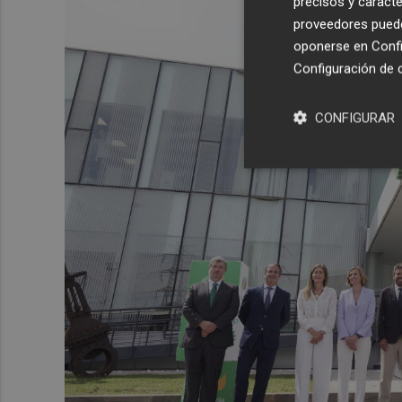
precisos y caracte
proveedores pueden
oponerse en
Confi
Configuración de 
CONFIGURAR