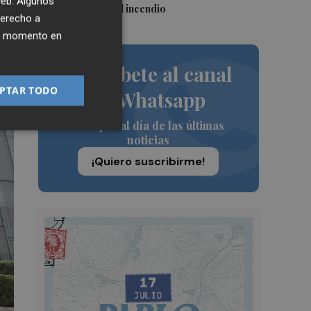
 web. Algunos
afectados por el incendio
derecho a
ier momento en
Suscríbete al canal
PTAR TODO
de Whatsapp
Siempre al día de las últimas
noticias
¡Quiero suscribirme!