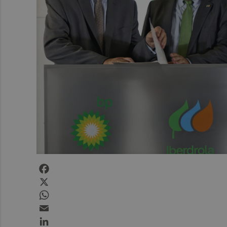
Facebook
X
WhatsApp
Email
LinkedIn