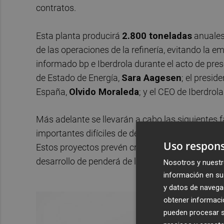
contratos.
Esta planta producirá
2.800 toneladas
anuales
de las operaciones de la refinería, evitando la 
informado bp e Iberdrola durante el acto de prese
de Estado de Energía,
Sara Aagesen
; el presid
España,
Olvido Moraleda
; y el CEO de Iberdrol
Más adelante se llevarán a cabo las siguientes f
importantes difíciles de descarbonizar como la
Uso respons
Estos proyectos prevén crear 200 megavatios a
desarrollo de penderá de las oportunidades de 
Nosotros y nuestr
información en su 
y datos de navega
obtener informació
pueden procesar su