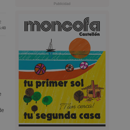
2
6:40
e
de