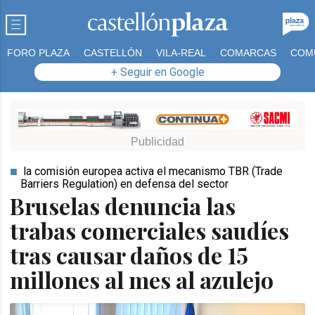
FORO PLAZA
CASTELLÓN
VILA-REAL
COMARCAS
COM
+ Seguir en Google
la comisión europea activa el mecanismo TBR (Trade
Barriers Regulation) en defensa del sector
Bruselas denuncia las
trabas comerciales saudíes
tras causar daños de 15
millones al mes al azulejo