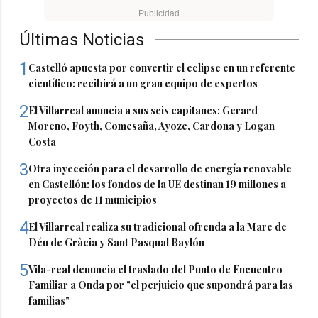
Últimas Noticias
1
Castelló apuesta por convertir el eclipse en un referente
científico: recibirá a un gran equipo de expertos
2
El Villarreal anuncia a sus seis capitanes: Gerard
Moreno, Foyth, Comesaña, Ayoze, Cardona y Logan
Costa
3
Otra inyección para el desarrollo de energía renovable
en Castellón: los fondos de la UE destinan 19 millones a
proyectos de 11 municipios
4
El Villarreal realiza su tradicional ofrenda a la Mare de
Déu de Gràcia y Sant Pasqual Baylón
5
Vila-real denuncia el traslado del Punto de Encuentro
Familiar a Onda por "el perjuicio que supondrá para las
familias"