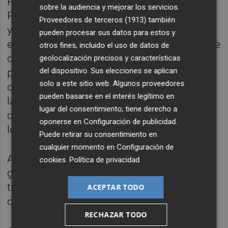
Para reforzar la seguridad, agentes de la
sobre la audiencia y mejorar los servicios.
Policía Local tendrán presencia permanente
Proveedores de terceros (1913)
también
y diaria este verano en la playa de Burriana
pueden procesar sus datos para estos y
entre las 11.00 y las 19.00 horas. Además, se
otros fines, incluido el uso de datos de
contratará a 13 auxiliares informativos de
geolocalización precisos y características
del dispositivo. Sus elecciones se aplican
playa, todos ellos menores de 30 años, para
solo a este sitio web. Algunos proveedores
controlar el aforo, vigilar el cumplimiento de
pueden basarse en el interés legítimo en
las medidas preventivas contra la covid-19 y
lugar del consentimiento; tiene derecho a
divulgar información turística sobre la
oponerse en
Configuración de publicidad
.
localidad.
Puede retirar su consentimiento en
cualquier momento en
Configuración de
Además, se adecuará la playa a diario
cookies
.
Política de privacidad
gracias a la nueva cribadora y al segundo
tractor recientemente adquirido por el
ACEPTAR TODO
consistorio.
RECHAZAR TODO