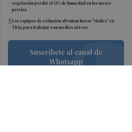
vegetación perdió el 51% de humedad en los meses
previos
5
Los equipos de extinción afrontan horas "vitales" en
Tírig para trabajar con medios aéreos
Suscríbete al canal de
Whatsapp
Siempre al día de las últimas noticias
¡Quiero suscribirme!