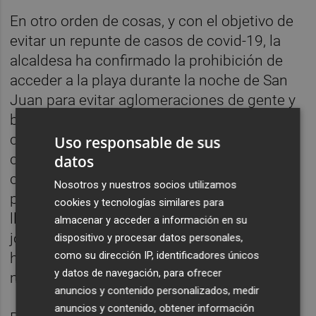
En otro orden de cosas, y con el objetivo de
evitar un repunte de casos de covid-19, la
alcaldesa ha confirmado la prohibición de
acceder a la playa durante la noche de San
Juan para evitar aglomeraciones de gente y
botellones. Según Safont, la medida cuenta
con el respaldo de los titulares de los
Uso responsable de sus
chiringuitos. "Queremos que la fiesta se
datos
celebre de una manera más civilizada y
Nosotros y nuestros socios utilizamos
priorizando siempre la seguridad. Hago un
cookies y tecnologías similares para
llamamiento a la responsabilidad de los
almacenar y acceder a información en su
jóvenes porque hace dos fines de semana
dispositivo y procesar datos personales,
como su dirección IP, identificadores únicos
hubo muchas atenciones sanitarias a
y datos de navegación, para ofrecer
menores", ha advertido.
anuncios y contenido personalizados, medir
anuncios y contenido, obtener información