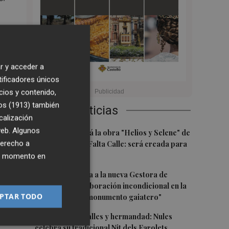
r y acceder a
 en
tificadores únicos
ar
cios y contenido,
os (1913)
también
Últimas Noticias
calización
 web. Algunos
1
Castelló acogerá la obra "Helios y Selene" de
,
derecho a
la compañía Te Falta Calle: será creada para
el eclipse
ier momento en
2
Castelló traslada a la nueva Gestora de
Gaiates su "colaboración incondicional en la
PTAR TODO
n
promoción del monumento gaiatero"
3
Talleres, pasacalles y hermandad: Nules
celebra su tradicional Nit dels Farolets