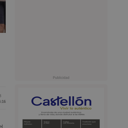
3
4:16
el