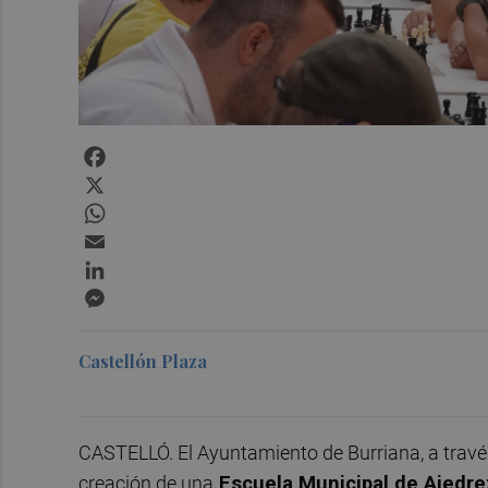
Facebook
X
WhatsApp
Email
LinkedIn
Messenger
Castellón Plaza
CASTELLÓ. El Ayuntamiento de Burriana, a través
creación de una
Escuela Municipal de Ajedre