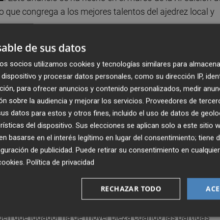
 que congrega a los mejores talentos del ajedrez local y
able de sus datos
no solo potenciar el talento local, sino también atraer a
os socios utilizamos cookies y tecnologías similares para almacena
undo de este deporte milenario. La escuela se convertirá
dispositivo y procesar datos personales, como su dirección IP, iden
gadores de todas las edades podrán aprender y perfeccion
ción, para ofrecer anuncios y contenido personalizados, medir anun
n sobre la audiencia y mejorar los servicios.
Proveedores de tercer
s datos para estos y otros fines, incluido el uso de datos de geolo
res ha presentado un tablero de ajedrez novedoso a nivel
rísticas del dispositivo. Sus elecciones se aplican solo a este sitio
, por varios motivos. Es un ajedrez que permite girar 360°
 basarse en el interés legítimo en lugar del consentimiento; tiene 
zar el siguiente movimiento. Permite jugar a un jugador en
guración de publicidad
. Puede retirar su consentimiento en cualqu
l y también permite jugar a tres o cuatro jugadores.
cookies
.
Política de privacidad
RECHAZAR TODO
ACE
o al giro de 360° permite realizar el inicio de la partida si
ando una salida a la vista de todos. Así como las mismas
quen que jugador ha de mover pieza cuando las partidas