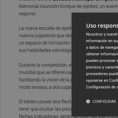
Memorial Asunción Enrique de Ajedrez, un evento
regional.
Uso respons
La nueva escuela de ajedrez tiene como objetivo 
Nosotros y nuestr
nuevos jugadores que deseen adentrarse en el m
información en su 
un espacio de formación y desarrollo, donde ju
y datos de navega
sus habilidades estratégicas.
obtener informació
pueden procesar su
Durante la competición, el vecino Sebastián Tor
precisos y caracte
mundial que se diferencia de un tablero estándar
proveedores pueden
facilitando la visión de la jugada antes de reali
oponerse en
Confi
modo ensayo, a dos jugadores en modo tradiciona
Configuración de 
El tablero posee dos flechas indicadoras, que unid
CONFIGURAR
tener que ocultar las piezas en la mano, facilit
fechas indicadoras, serán también las que indi