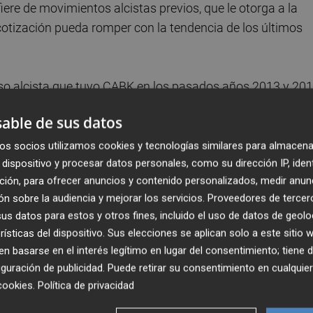
ere de movimientos alcistas previos, que le otorga a la
cotización pueda romper con la tendencia de los últimos
ceso alcista que tuvo CABK en los pasados años 2013 y 20
l alza que se originaba en el pasado mes de marzo de 202
able de sus datos
mantiene una menor inclinación.
Ello debería de restarl
to.
os socios utilizamos cookies y tecnologías similares para almacena
dispositivo y procesar datos personales, como su dirección IP, iden
ción, para ofrecer anuncios y contenido personalizados, medir anun
n sobre la audiencia y mejorar los servicios.
Proveedores de tercer
s datos para estos y otros fines, incluido el uso de datos de geolo
rísticas del dispositivo. Sus elecciones se aplican solo a este sitio
 basarse en el interés legítimo en lugar del consentimiento; tiene 
guración de publicidad
. Puede retirar su consentimiento en cualqu
cookies
.
Política de privacidad