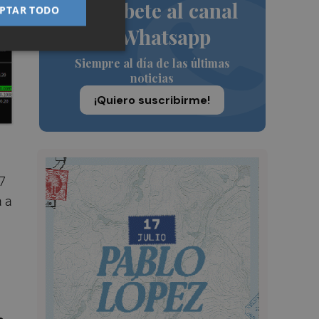
Suscríbete al canal
PTAR TODO
de Whatsapp
Siempre al día de las últimas
noticias
¡Quiero suscribirme!
17
a a