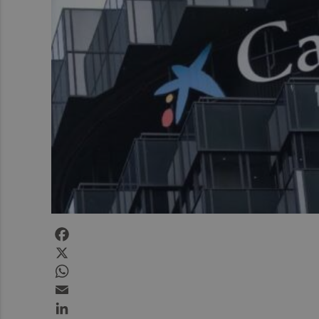
Facebook
X
WhatsApp
Email
LinkedIn