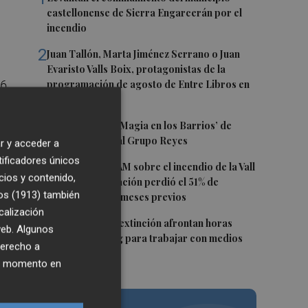
castellonense de Sierra Engarcerán por el
incendio
2
Juan Tallón, Marta Jiménez Serrano o Juan
Evaristo Valls Boix, protagonistas de la
16
programación de agosto de Entre Libros en
Benicàssim
1,
e
3
Los talleres de ‘Magia en los Barrios’ de
Castelló llegan al Grupo Reyes
r y acceder a
tificadores únicos
4
Informe del CEAM sobre el incendio de la Vall
cios y contenido,
d'Uixó: la vegetación perdió el 51% de
os (1913)
también
humedad en los meses previos
calización
5
Los equipos de extinción afrontan horas
 web. Algunos
"vitales" en Tírig para trabajar con medios
derecho a
aéreos
ier momento en