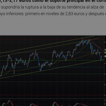
,13-3,17 euros como el soporte principal en el cort
 supondría la ruptura a la baja de su tendencia al alza de
o inferiores: primero en niveles de 2,83 euros y después 