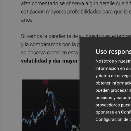
alza comentado se observa algún detalle que difi
cotización mayores probabilidades para que la 
años.
Si vemos la pendiente de su directriz en el pro
y la comparamos con la pendiente del proceso a
Uso respons
se observa como en esta ocasión la pendiente 
volatilidad y dar mayor solidez al movimien
Nosotros y nuestr
información en su 
y datos de navega
obtener informació
pueden procesar su
precisos y caracte
proveedores pueden
oponerse en
Confi
Configuración de 