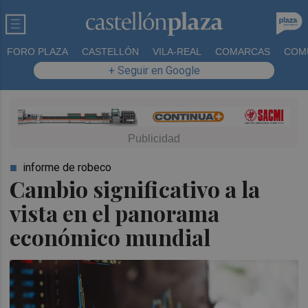
FORO PLAZA
CASTELLÓN
VILA-REAL
COMARCAS
COM
+ Seguir en Google
informe de robeco
Cambio significativo a la
vista en el panorama
económico mundial