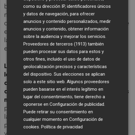
bonos y acciones posiblemente se volverán
como su dirección IP, identificadores únicos
y datos de navegación, para ofrecer
negativas cuando la inflación subyacente
anuncios y contenido personalizados, medir
caiga por debajo del 3 %. La renta variable se
anuncios y contenido, obtener información
enfrenta a desafíos como la disminución de
sobre la audiencia y mejorar los servicios.
la liquidez, las cuestiones geopolíticas y los
Proveedores de terceros (1913)
también
elevados tipos de interés.
pueden procesar sus datos para estos y
otros fines, incluido el uso de datos de
Las previsiones actuales de crecimiento de
geolocalización precisos y características
los beneficios de dos dígitos, según el
del dispositivo. Sus elecciones se aplican
solo a este sitio web. Algunos proveedores
consenso parecen más bien optimistas, lo
pueden basarse en el interés legítimo en
cual podría provocar una compresión de los
lugar del consentimiento; tiene derecho a
múltiplos
. Aunque el consenso sobre las
oponerse en
Configuración de publicidad
.
previsiones de beneficios conlleva riesgos a
Puede retirar su consentimiento en
la baja, Europa y Japón podrían salir mejor
cualquier momento en
Configuración de
parados. En el mercado de divisas, la alta
cookies
.
Política de privacidad
valoración del dólar estadounidense puede