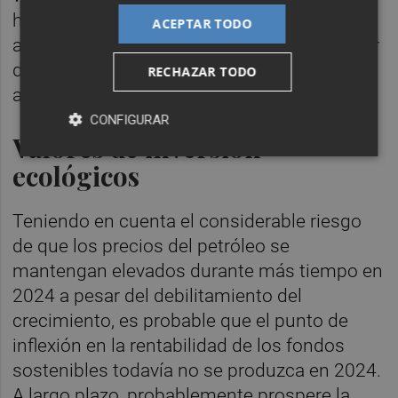
haber tocado techo a medida que la Fed se
ACEPTAR TODO
aproxima a la fase de recorte del ciclo. El par
dólar-yen resulta interesante por el potencial
RECHAZAR TODO
alcista del yen.
CONFIGURAR
Valores de inversión
ecológicos
Teniendo en cuenta el considerable riesgo
de que los precios del petróleo se
mantengan elevados durante más tiempo en
2024 a pesar del debilitamiento del
crecimiento, es probable que el punto de
inflexión en la rentabilidad de los fondos
sostenibles todavía no se produzca en 2024.
A largo plazo, probablemente prospere la