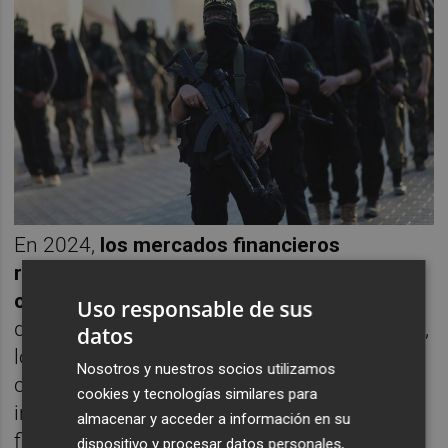
En 2024,
los mercados financieros
registrarán un endurecimiento de las
condiciones financieras
. Los rendimientos
Uso responsable de sus
de los bonos podrían no haber tocado techo,
datos
lo cual afectaría inicialmente a su uso como
Nosotros y nuestros socios utilizamos
cobertura. Las curvas de tipos podrían
cookies y tecnologías similares para
inclinarse más debido a las preocupaciones
almacenar y acceder a información en su
fiscales, aunque las correlaciones entre
dispositivo y procesar datos personales,