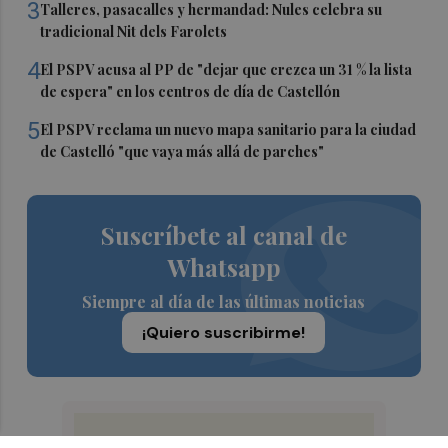
3
Talleres, pasacalles y hermandad: Nules celebra su
tradicional Nit dels Farolets
4
El PSPV acusa al PP de "dejar que crezca un 31 % la lista
de espera" en los centros de día de Castellón
5
El PSPV reclama un nuevo mapa sanitario para la ciudad
de Castelló "que vaya más allá de parches"
Suscríbete al canal de
Whatsapp
Siempre al día de las últimas noticias
¡Quiero suscribirme!