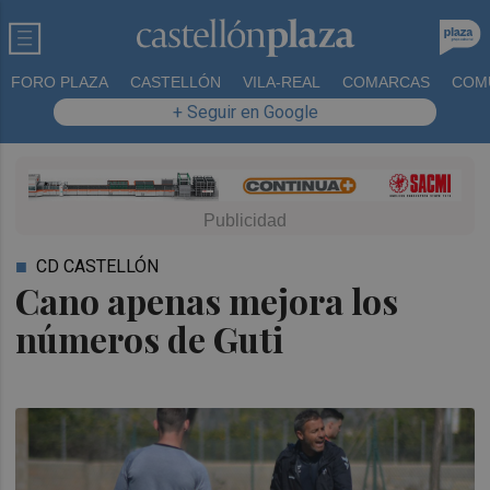
FORO PLAZA
CASTELLÓN
VILA-REAL
COMARCAS
COM
+ Seguir en Google
CD CASTELLÓN
Cano apenas mejora los
números de Guti