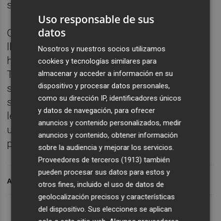
salvación y su promedio actual es del 36%.
Uso responsable de sus
datos
Queda claro que en estos 12 partidos que
lleva al frente de la plantilla, Óscar Cano no
Nosotros y nuestros socios utilizamos
ha sido la solución que esperaba el club.
cookies y tecnologías similares para
Tampoco ha sido el problema, pues de eso
almacenar y acceder a información en su
dispositivo y procesar datos personales,
se ha encargado la dirección deportiva con
como su dirección IP, identificadores únicos
su horrenda planificación. Pero al granadino
y datos de navegación, para ofrecer
le quedan solo 10 jornadas para enderezar
anuncios y contenido personalizados, medir
una nave que tiene cada vez menos margen
anuncios y contenido, obtener información
para evitar el hundimiento definitivo.
sobre la audiencia y mejorar los servicios.
Proveedores de terceros (1913)
también
pueden procesar sus datos para estos y
ARCHIVADO EN
otros fines, incluido el uso de datos de
geolocalización precisos y características
del dispositivo. Sus elecciones se aplican