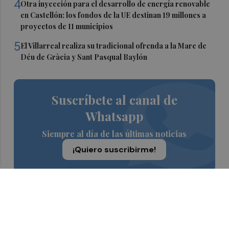
4
Otra inyección para el desarrollo de energía renovable
en Castellón: los fondos de la UE destinan 19 millones a
proyectos de 11 municipios
5
El Villarreal realiza su tradicional ofrenda a la Mare de
Déu de Gràcia y Sant Pasqual Baylón
Suscríbete al canal de
Whatsapp
Siempre al día de las últimas noticias
¡Quiero suscribirme!