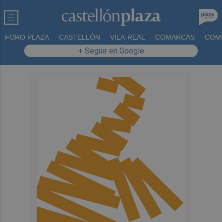
FORO PLAZA
CASTELLÓN
VILA-REAL
COMARCAS
COM
+ Seguir en Google