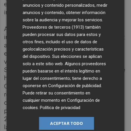
en conceptes de bioinstrumentació i
anuncios y contenido personalizados, medir
instrumentació biomimètica.
anuncios y contenido, obtener información
sobre la audiencia y mejorar los servicios.
Proveedores de terceros (1913)
también
Alegret ha estat vinculat a nombroses
pueden procesar sus datos para estos y
institucions i entitats cíviques, especialment
otros fines, incluido el uso de datos de
a l’Institut d’Estudis Catalans, del qual ha
geolocalización precisos y características
estat secretari general (2002-2005) i
del dispositivo. Sus elecciones se aplican
vicepresident (2005-2009) a través de la
solo a este sitio web. Algunos proveedores
Societat Catalana de Química. Alegret també
pueden basarse en el interés legítimo en
ha estat molt vinculat a la Universitat
lugar del consentimiento; tiene derecho a
Catalana d’Estiu (UCE), de la qual en va ser
oponerse en
Configuración de publicidad
.
Puede retirar su consentimiento en
rector l’any 2014. Així mateix, se n’ha
cualquier momento en
Configuración de
destacat el seu compromís cívic com a
cookies
.
Política de privacidad
president de la Fundació puntCAT (2010-
2011) que treballa per promoure la llengua i
ACEPTAR TODO
la cultura a l’esfera digital.