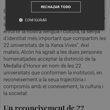
RECHAZAR TODO
En la cloenda, la presidenta de la Xarxa Vives
d’Universitats i rectora de l’UJI, Eva Alcón, ha
CONFIGURAR
insistit en la importància "de preservar i
enfortir la nostra llengua i cultura, la senya
d’identitat més important que compartim les
22 universitats de la Xarxa Vives". Així
mateix, Alcón ha agraït a les dues persones
homenatjades acceptar la distinció de la
Medalla d’Honor en nom de les 22
universitats que conformen la institució, en
reconeixement a la seua trajectòria i
compromís amb el coneixement, la cultura i
la societat.
Un reconeixement de 22