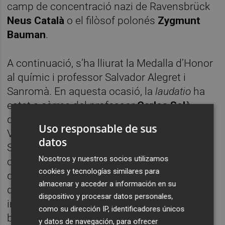
camp de concentració nazi de Ravensbrück
Neus Català
o el filòsof polonés
Zygmunt
Bauman
.
A continuació, s’ha lliurat la Medalla d’Honor
al químic i professor Salvador Alegret i
Sanromà. En aquesta ocasió, la
laudatio
ha
estat a càrrec del professor
Carles Solà
,
químic i també Medalla d’Honor de la Xarxa
Uso responsable de sus
Vives l’any 2021. De la trajectòria d’Alegret,
datos
Solà ha remarcat les seues notables
Nosotros y nuestros socios utilizamos
contribucions a la recerca en el camp dels
cookies y tecnologías similares para
quimiosensors i els biosensors i en el
almacenar y acceder a información en su
desenvolupament de sistemes analítics
dispositivo y procesar datos personales,
integrats per al control de processos
como su dirección IP, identificadores únicos
biomèdics, ambientals i industrials, basats
y datos de navegación, para ofrecer