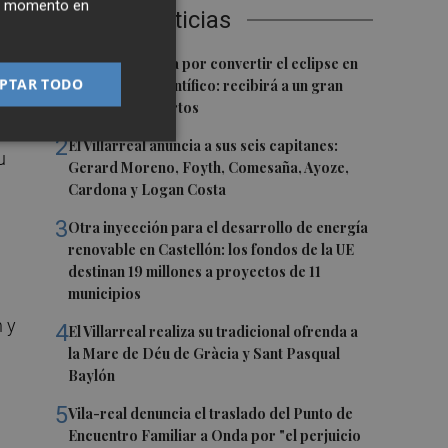
ier momento en
Últimas Noticias
1
Castelló apuesta por convertir el eclipse en
PTAR TODO
un referente científico: recibirá a un gran
equipo de expertos
den
2
El Villarreal anuncia a sus seis capitanes:
u
Gerard Moreno, Foyth, Comesaña, Ayoze,
Cardona y Logan Costa
3
Otra inyección para el desarrollo de energía
renovable en Castellón: los fondos de la UE
destinan 19 millones a proyectos de 11
municipios
n y
4
El Villarreal realiza su tradicional ofrenda a
la Mare de Déu de Gràcia y Sant Pasqual
Baylón
5
Vila-real denuncia el traslado del Punto de
Encuentro Familiar a Onda por "el perjuicio