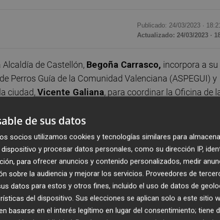
Publicado: 24/03/2023 ·
18:2
Actualizado: 24/03/2023 · 1
 Alcaldía de Castellón,
Begoña Carrasco,
incorpora a su
ón de Perros Guía de la Comunidad Valenciana (ASPEGUI) y
la ciudad,
Vicente Galiana
, para coordinar la Oficina de l
n, que crearemos cuando el los castellonenses nos den su
able de sus datos
Velará para que Castellón sea accesible a todas las
os socios utilizamos cookies y tecnologías similares para almacena
dispositivo y procesar datos personales, como su dirección IP, iden
l equipo de trabajo que lidera Begoña Carrasco, pero no d
ción, para ofrecer anuncios y contenido personalizados, medir anun
n sobre la audiencia y mejorar los servicios.
Proveedores de tercer
los castellonenses cuenten para construir el Castellón de
s datos para estos y otros fines, incluido el uso de datos de geolo
iudad son más de 10.000 las personas con algún tipo de
rísticas del dispositivo. Sus elecciones se aplican solo a este sitio
 autismo…. Esta oficina contará con recursos propios y
 basarse en el interés legítimo en lugar del consentimiento; tiene 
 Ayuntamiento, por supuesto tendrá muy en cuenta a la Me