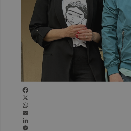
Facebook
X
WhatsApp
Email
LinkedIn
Messenger