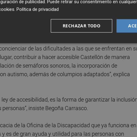
guración de publicidad
. Puede retirar su consentimiento en cualqu
atención que se merece”, explica.
cookies
.
Política de privacidad
 el de Madrid, Valencia o Elche. “Con Vicente Galiana de
RECHAZAR TODO
ACE
á tres cometidos: atender e informar a este colectivo,
us derechos como de las ayudas y servicios a los que pue
concienciar de las dificultades a las que se enfrentan en s
 lugar, contribuir a hacer accesible Castellón de manera
talación de semáforos sonoros, la incorporación de
con autismo, además de columpios adaptados”, explica
ey de accesibilidad, es la forma de garantizar la inclusió
s personas”, insiste Begoña Carrasco.
icacia de la Oficina de la Discapacidad que ya funciona en
s y es de gran ayuda y utilidad para las personas con