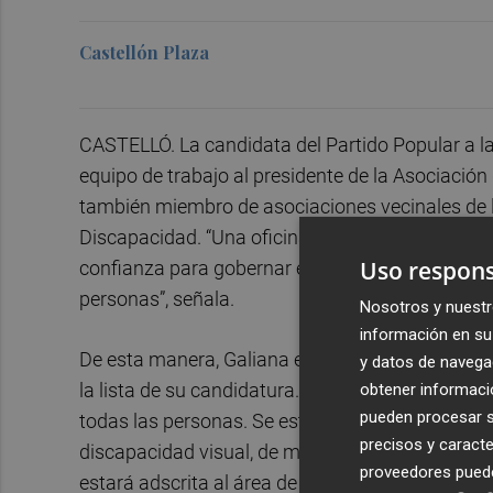
Castellón Plaza
CASTELLÓ. La candidata del Partido Popular a la
equipo de trabajo al presidente de la Asociaci
también miembro de asociaciones vecinales de 
Discapacidad. “Una oficina, pionera en Castelló
Uso respons
confianza para gobernar el próximo 28 de mayo. 
personas”, señala.
Nosotros y nuestr
información en su 
De esta manera, Galiana entra a formar parte de
y datos de navega
obtener informació
la lista de su candidatura. “Queremos que todos 
pueden procesar su
todas las personas. Se estima que en nuestra c
precisos y caracte
discapacidad visual, de movilidad, auditiva, con
proveedores pueden
estará adscrita al área de Bienestar Social del