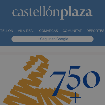
STELLÓN
VILA-REAL
COMARCAS
COMUNITAT
DEPORTES
+ Seguir en Google