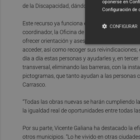
oponerse en
Confi
de la Discapacidad, dándole la importancia y la 
Configuración de 
Este recurso ya funciona en Ayuntamientos como
CONFIGURAR
coordinador, la Oficina de la Discapacidad tendr
ofrecer orientación y asesoramiento tanto de s
acceder, así como recoger sus reivindicaciones; 
día a día estas personas y ayudarles y, en tercer
transversal, eliminando las barreras, con la ins
pictogramas, que tanto ayudan a las personas 
Carrasco.
“Todas las obras nuevas se harán cumpliendo la l
la igualdad real de oportunidades entre todas la
Por su parte, Vicente Galiana ha destacado la ef
otros municipios. “Lo he vivido en otras ciudade