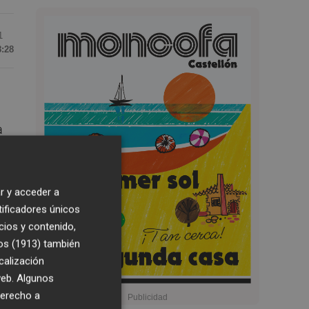
1
8:28
a
r y acceder a
tificadores únicos
e
cios y contenido,
os (1913)
también
calización
 web. Algunos
derecho a
sa