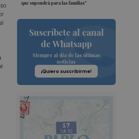
que supondrá para las familias"
uso
or
al
Suscríbete al canal
de Whatsapp
Siempre al día de las últimas
a
noticias
té
¡Quiero suscribirme!