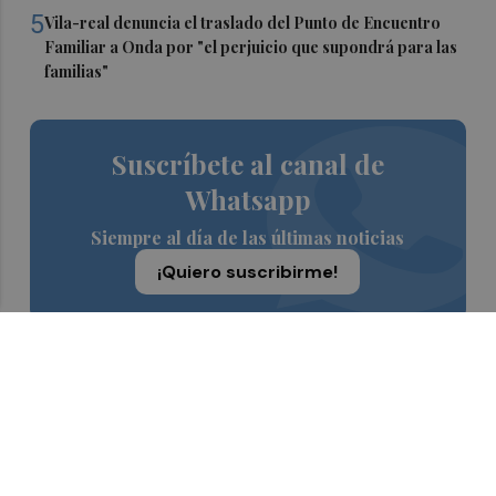
5
Vila-real denuncia el traslado del Punto de Encuentro
Familiar a Onda por "el perjuicio que supondrá para las
familias"
Suscríbete al canal de
Whatsapp
Siempre al día de las últimas noticias
¡Quiero suscribirme!