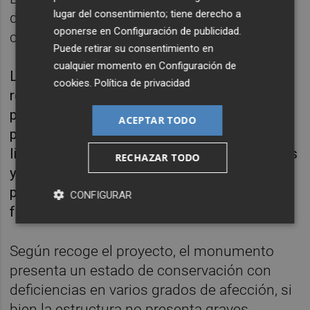
lugar del consentimiento; tiene derecho a
del Ayuntamiento de Castelló lo considera
oponerse en
Configuración de publicidad
.
como Mobiliario Urbano Singular.
Puede retirar su consentimiento en
cualquier momento en
Configuración de
Las obras de reparación consistirán en la
cookies
.
Política de privacidad
recuperación y restauración de todas las
partes constructivas manteniendo las
ACEPTAR TODO
proporciones y detalle original. Además, se
limpiarán en profundidad todos los elementos
RECHAZAR TODO
y se eliminará la corrosión existente para,
posteriormente, proteger el monumento
CONFIGURAR
frente a la acción oxidativa.
Según recoge el proyecto, el monumento
presenta un estado de conservación con
deficiencias en varios grados de afección, si
bien la estructura no presenta graves