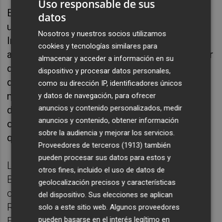
Uso responsable de sus
El monumento denominado La Farola está
datos
ubicado en el centro de la plaza de la
Nosotros y nuestros socios utilizamos
Independencia y su construcción se remonta
cookies y tecnologías similares para
a 1929 por el arquitecto
Maristany
en el lugar
almacenar y acceder a información en su
de la coronación de la imagen de la patrona
dispositivo y procesar datos personales,
de Castelló, la Mare de Déu del Lledó. El
como su dirección IP, identificadores únicos
monumento presenta algunas partes
y datos de navegación, para ofrecer
anuncios y contenido personalizados, medir
deterioradas y con diversos estados de
anuncios y contenido, obtener información
oxidación, de hecho, uno de los faroles tuvo
sobre la audiencia y mejorar los servicios.
que ser retirado por deterioro.
Proveedores de terceros (1913)
también
pueden procesar sus datos para estos y
La Farola se encuentra catalogada como
otros fines, incluido el uso de datos de
Bien de Interés Cultural (BIC) con la
geolocalización precisos y características
categoría de conjunto histórico del Parque
del dispositivo. Sus elecciones se aplican
Ribalta y posee nivel de protección parcial.
solo a este sitio web. Algunos proveedores
En concreto, el Plan Especial de Protección
pueden basarse en el interés legítimo en