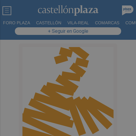
FORO PLAZA
CASTELLÓN
VILA-REAL
COMARCAS
COM
+ Seguir en Google