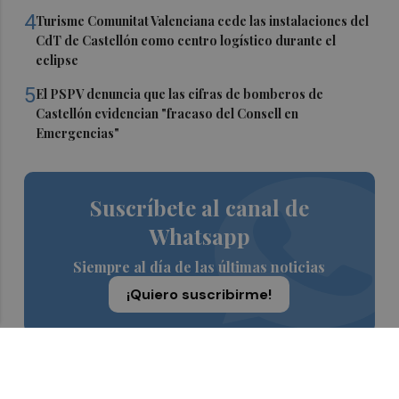
4
Turisme Comunitat Valenciana cede las instalaciones del
CdT de Castellón como centro logístico durante el
eclipse
5
El PSPV denuncia que las cifras de bomberos de
Castellón evidencian "fracaso del Consell en
Emergencias"
Suscríbete al canal de
Whatsapp
Siempre al día de las últimas noticias
¡Quiero suscribirme!