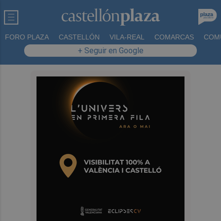
FORO PLAZA
CASTELLÓN
VILA-REAL
COMARCAS
COM
+ Seguir en Google