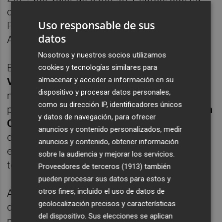
contado con el voto favorable de PSPV-
Uso responsable de sus
PSOE, Compromís, Podem-EUPV, Cs y Paula
datos
Archelós y las abstenciones de PP y Vox.
Nosotros y nuestros socios utilizamos
En el transcurso del debate de este punto,
cookies y tecnologías similares para
almacenar y acceder a información en su
Vicente Vidal
(Cs) ha indicado que las
dispositivo y procesar datos personales,
modificaciones de crédito no deben ser una
como su dirección IP, identificadores únicos
práctica recurrente; y el concejal del PP
Juan
y datos de navegación, para ofrecer
Carlos Redondo
ha destacado la "ineptitud"
anuncios y contenido personalizados, medir
del equipo de gobierno en la gestión
anuncios y contenido, obtener información
económica y la "falta de previsión" por no
sobre la audiencia y mejorar los servicios.
tener los presupuestos aprobados.
Proveedores de terceros (1913)
también
pueden procesar sus datos para estos y
otros fines, incluido el uso de datos de
Además, el pleno ha aprobado una moción
geolocalización precisos y características
de PSPV-PSOE, Compromís y Podem-EU
del dispositivo. Sus elecciones se aplican
para conmemorar el Día Internacional del