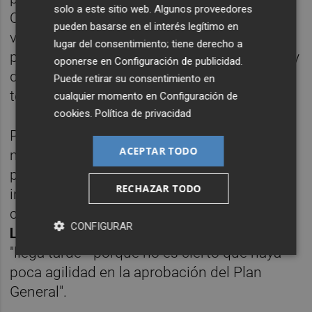
solo a este sitio web. Algunos proveedores
Orgullo LGTBI, que ha contado con el único
pueden basarse en el interés legítimo en
voto en contra de Vox; así como otra del PP
lugar del consentimiento; tiene derecho a
para que el Ayuntamiento active la limpieza y
oponerse en
Configuración de publicidad
.
desbroce de los barrancos que cruzan el
Puede retirar su consentimiento en
término municipal de Castelló.
cualquier momento en
Configuración de
cookies
.
Política de privacidad
Por contra, han quedado rechazada una
ACEPTAR TODO
moción de Cs en la que pedía agilizar el
planeamiento estructural del Plan General e
RECHAZAR TODO
incluir en el mismo el suelo para construir el
conservatorio. El concejal socialista
José
CONFIGURAR
Luis López
ha explicado que esta moción
"llega tarde" "porque no es cierto que haya
poca agilidad en la aprobación del Plan
General".