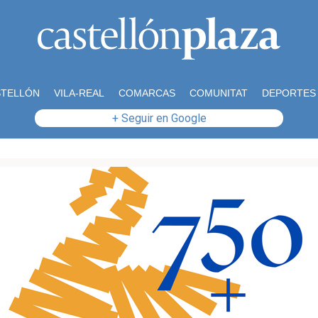
STELLÓN
VILA-REAL
COMARCAS
COMUNITAT
DEPORTES
+ Seguir en Google