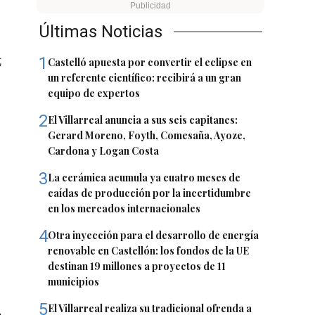
Últimas Noticias
;
1
Castelló apuesta por convertir el eclipse en
un referente científico: recibirá a un gran
equipo de expertos
2
El Villarreal anuncia a sus seis capitanes:
Gerard Moreno, Foyth, Comesaña, Ayoze,
Cardona y Logan Costa
3
La cerámica acumula ya cuatro meses de
caídas de producción por la incertidumbre
en los mercados internacionales
4
Otra inyección para el desarrollo de energía
renovable en Castellón: los fondos de la UE
destinan 19 millones a proyectos de 11
municipios
5
El Villarreal realiza su tradicional ofrenda a