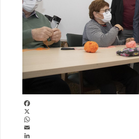
Facebook
X
WhatsApp
Email
LinkedIn