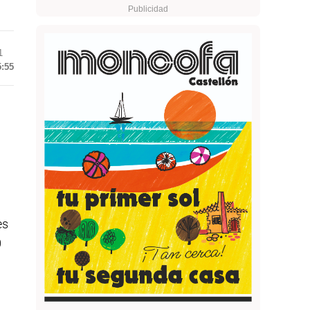
1
5:55
es
0