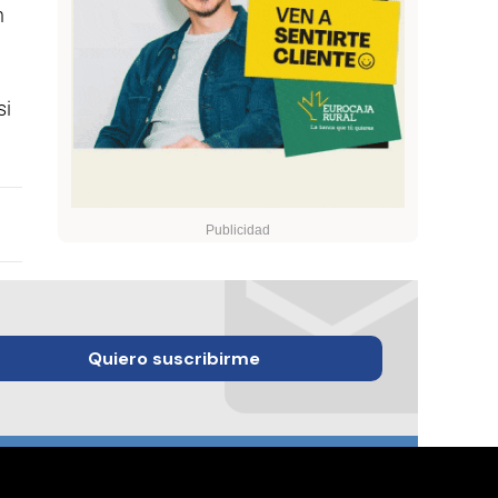
n
si
Quiero suscribirme