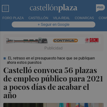
FORO PLAZA
CASTELLÓN
VILA-REAL
COMARCAS
COM
+ Seguir en Google
EL retraso en el presupuesto hace que se publiquen
ahora estos puestos
Castelló convoca 56 plazas
de empleo público para 2021
a pocos días de acabar el
año