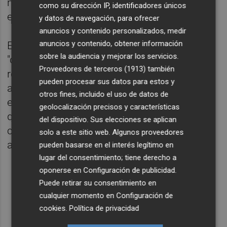
mucho tiempo pase a ser personal
como su dirección IP, identificadores únicos
estructural.
y datos de navegación, para ofrecer
anuncios y contenido personalizados, medir
anuncios y contenido, obtener información
El portavoz municipal ha manifestado que
sobre la audiencia y mejorar los servicios.
"de momento, estas reclamaciones se están
Proveedores de terceros (1913)
también
rechazando al no haber jurisprudencia" y ha
pueden procesar sus datos para estos y
advertido que es una circunstancia común
otros fines, incluido el uso de datos de
en todas las administraciones "y nos consta
geolocalización precisos y características
que el Estado ya está trabajando en ello y
del dispositivo. Sus elecciones se aplican
cuando haya una normativa clara, la
solo a este sitio web. Algunos proveedores
acataremos".
pueden basarse en el interés legítimo en
lugar del consentimiento; tiene derecho a
oponerse en
Configuración de publicidad
.
Puede retirar su consentimiento en
cualquier momento en
Configuración de
cookies
.
Política de privacidad