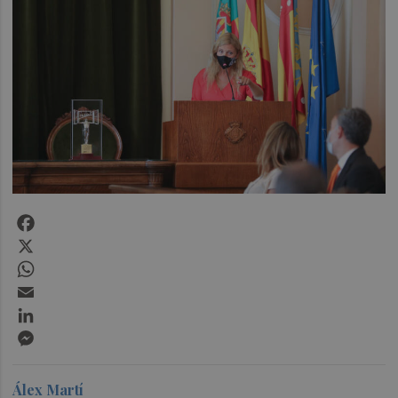
Facebook
X
WhatsApp
Email
LinkedIn
Messenger
Álex Martí