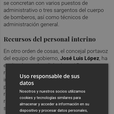
se concretan con varios puestos de
administrativo o tres sargentos del cuerpo
de bomberos, así como técnicos de
administración general.
Recursos del personal interino
En otro orden de cosas, el concejal portavoz
del equipo de gobierno,
J
osé Luis López
, ha
explicado que han llehado ya 15
reclamaciones de funcionarios que, siendo
Uso responsable de sus
interinos, solicitan una reclamación de fijeza
datos
para convertirse en personal fijo. Unas
Nosotros y nuestros socios utilizamos
reclamaciones que surgen a raíz de una
cookies y tecnologías similares para
recomendación de la Unión Europea quien
almacenar y acceder a información en su
solicita que el personal interino que lleva
dispositivo y procesar datos personales,