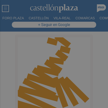
FORO PLAZA
CASTELLÓN
VILA-REAL
COMARCAS
COM
+ Seguir en Google