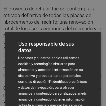
El proyecto de rehabilitación contempla la
retirada definitiva de todas las placas de
fibrocemento del recinto, una renovación
total de los aseos comunes del mercado y la
mejora de las condiciones de la red de
saneamiento, entre otras actuaciones.
Uso responsable de sus
Además, está prevista la sustitución de toda
datos
la cubierta del mercado por una de paneles
Nosotros y nuestros socios utilizamos
sándwich aislantes, de forma que se
cookies y tecnologías similares para
mejorarán las condiciones en el interior del
almacenar y acceder a información en su
mercado al aislarla térmicamente la cubierta.
dispositivo y procesar datos personales,
como su dirección IP, identificadores únicos
Cabe recordar que la alcaldesa de Castelló se
y datos de navegación, para ofrecer
anuncios y contenido personalizados, medir
reunió hace unos días con los vendedores y
anuncios y contenido, obtener información
vendedoras de los puestos del Mercado de
sobre la audiencia y mejorar los servicios.