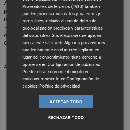
Abastos, a quienes trasladó los detalles del
Proveedores de terceros (1913)
también
proyecto acompañada de técnicos
pueden procesar sus datos para estos y
municipales, del concejal de Obras y
otros fines, incluido el uso de datos de
Proyectos Urbanos,
José Luis López
, y de la
geolocalización precisos y características
concejala de Innovación Comercial,
Mary
del dispositivo. Sus elecciones se aplican
Carmen Ribera
.
solo a este sitio web. Algunos proveedores
pueden basarse en el interés legítimo en
lugar del consentimiento; tiene derecho a
oponerse en
Configuración de publicidad
.
ARCHIVADO EN
AYUNTAMIENTO DE CASTELLÓ
Puede retirar su consentimiento en
cualquier momento en
Configuración de
cookies
.
Política de privacidad
ACEPTAR TODO
RECHAZAR TODO