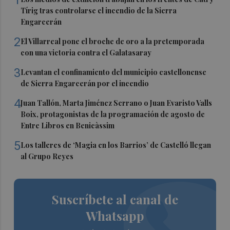
Tírig tras controlarse el incendio de la Sierra
Engarcerán
2
El Villarreal pone el broche de oro a la pretemporada
con una victoria contra el Galatasaray
3
Levantan el confinamiento del municipio castellonense
de Sierra Engarcerán por el incendio
4
Juan Tallón, Marta Jiménez Serrano o Juan Evaristo Valls
Boix, protagonistas de la programación de agosto de
Entre Libros en Benicàssim
5
Los talleres de ‘Magia en los Barrios’ de Castelló llegan
al Grupo Reyes
Suscríbete al canal de
Whatsapp