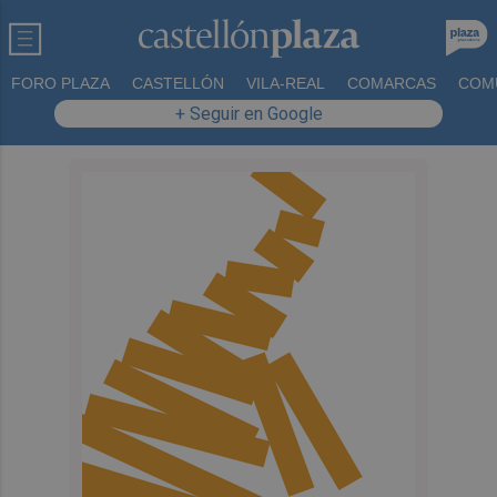
FORO PLAZA
CASTELLÓN
VILA-REAL
COMARCAS
COM
+ Seguir en Google