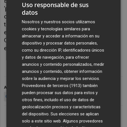
Este tablón digital se ha diseñado a modo de
Uso responsable de sus
‘pizarra’ colaborativa online en la que
datos
compartir contenidos y se puede acceder a
Nosotros y nuestros socios utilizamos
través de la página web municipal, pinchando
cookies y tecnologías similares para
en el banner de Castelló Crea Formación
almacenar y acceder a información en su
Online, o bien directamente
dispositivo y procesar datos personales,
en
https://padlet.com/mtevil/4i40cih1i0fd.
como su dirección IP, identificadores únicos
y datos de navegación, para ofrecer
anuncios y contenido personalizados, medir
anuncios y contenido, obtener información
sobre la audiencia y mejorar los servicios.
Proveedores de terceros (1913)
también
ARCHIVADO EN
AYUNTAMIENTO DE CASTELLÓ
pueden procesar sus datos para estos y
CORONAVIRUS
D
otros fines, incluido el uso de datos de
geolocalización precisos y características
del dispositivo. Sus elecciones se aplican
solo a este sitio web. Algunos proveedores