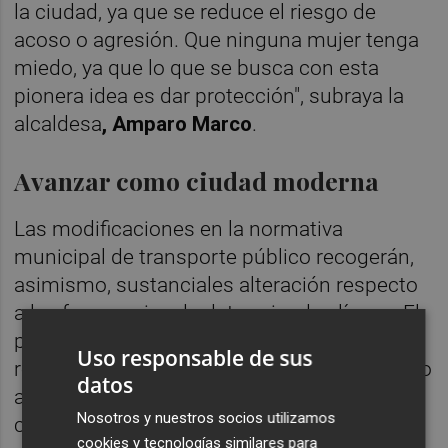
la ciudad, ya que se reduce el riesgo de
acoso o agresión. Que ninguna mujer tenga
miedo, ya que lo que se busca con esta
pionera idea es dar protección", subraya la
alcaldesa
, Amparo Marco
.
Avanzar como ciudad moderna
Las modificaciones en la normativa
municipal de transporte público recogerán,
asimismo, sustanciales alteración respecto
a las frecuencias de determinadas líneas. El
propósito de dichos cambios perseguirá
Uso responsable de sus
reducir los tiempos de esperar, perseverando
datos
además en la lucha contra el cambio
Nosotros y nuestros socios utilizamos
climático al emplear vehículos sostenibles y
cookies y tecnologías similares para