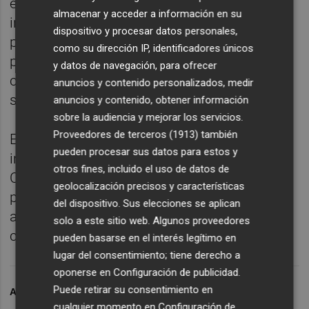
ecológicos. Del mismo modo, se
almacenar y acceder a información en su
incrementarán en los próximos meses las
dispositivo y procesar datos personales,
paradas adaptadas para contribuir a que
como su dirección IP, identificadores únicos
personas con movilidad de reducida puedan
y datos de navegación, para ofrecer
convertirse en clientes habituales de los
anuncios y contenido personalizados, medir
servicios de autobuses y TRAM.
anuncios y contenido, obtener información
sobre la audiencia y mejorar los servicios.
Proveedores de terceros (1913)
también
Esas mejoras conllevarán un esfuerzo
pueden procesar sus datos para estos y
inversor por parte del Ayuntamiento de
otros fines, incluido el uso de datos de
Castelló, cumpliendo así con uno de los
geolocalización precisos y características
preceptos del Acord de Fadrell, esto es,
del dispositivo. Sus elecciones se aplican
aumentar la calidad de vida de los
solo a este sitio web. Algunos proveedores
castellonenses.
pueden basarse en el interés legítimo en
lugar del consentimiento; tiene derecho a
oponerse en
Configuración de publicidad
.
Puede retirar su consentimiento en
ARCHIVADO EN
AYUNTAMIENTO DE CASTELLÓ
cualquier momento en
Configuración de