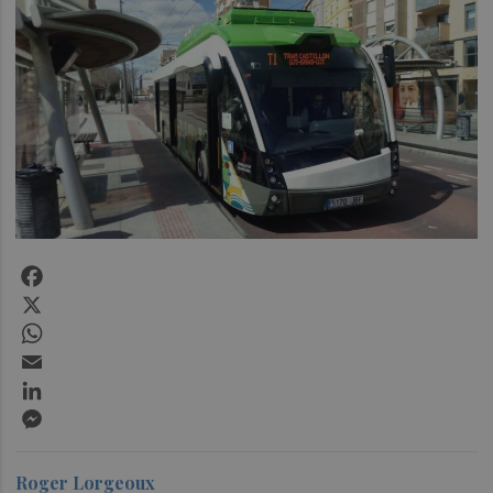
Facebook
X
WhatsApp
Email
LinkedIn
Messenger
Roger Lorgeoux