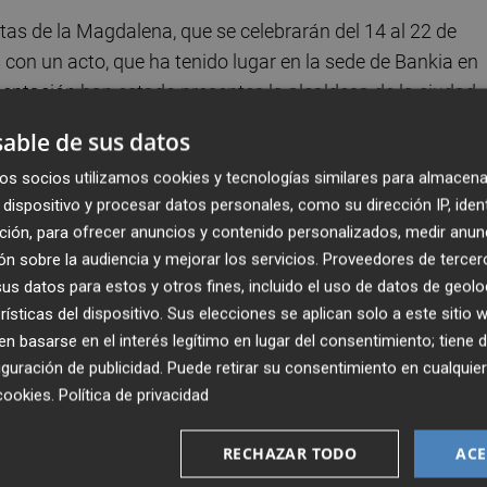
estas de la Magdalena, que se celebrarán del 14 al 22 de
 con un acto, que ha tenido lugar en la sede de Bankia en
sentación han estado presentes la alcaldesa de la ciudad,
Gal·la Calvo
, junto a las damas de sus cortes de honor.
able de sus datos
nvenio de colaboración entre el Patronato Municipal de
os socios utilizamos cookies y tecnologías similares para almacena
o por parte de Bankia, la directora de zona de Castelló Nor
dispositivo y procesar datos personales, como su dirección IP, iden
r,
Vicente Miralles
.
ción, para ofrecer anuncios y contenido personalizados, medir anun
n sobre la audiencia y mejorar los servicios.
Proveedores de tercer
ecido el apoyo de Bankia “a unas fiestas de la Magdalena
s datos para estos y otros fines, incluido el uso de datos de geolo
. Por su parte, el director de zona de Castelló Sur ha
rísticas del dispositivo. Sus elecciones se aplican solo a este sitio
 gran importancia para todos los castellonenses es una
 basarse en el interés legítimo en lugar del consentimiento; tiene 
anza de Bankia con Castelló”.
guración de publicidad
. Puede retirar su consentimiento en cualqu
cookies
.
Política de privacidad
ama de fiestas y otras 25.000 del formato de bolsillo.
El
RECHAZAR TODO
ACE
00 horas y de 18.00 horas a 20.00 horas en la plaza