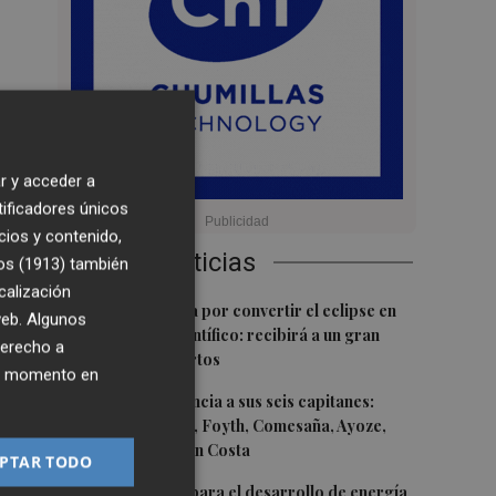
r y acceder a
te,
tificadores únicos
cios y contenido,
Últimas Noticias
os (1913)
también
calización
1
Castelló apuesta por convertir el eclipse en
 web. Algunos
un referente científico: recibirá a un gran
derecho a
equipo de expertos
ier momento en
2
El Villarreal anuncia a sus seis capitanes:
Gerard Moreno, Foyth, Comesaña, Ayoze,
Cardona y Logan Costa
PTAR TODO
3
Otra inyección para el desarrollo de energía