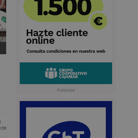
8
8:59