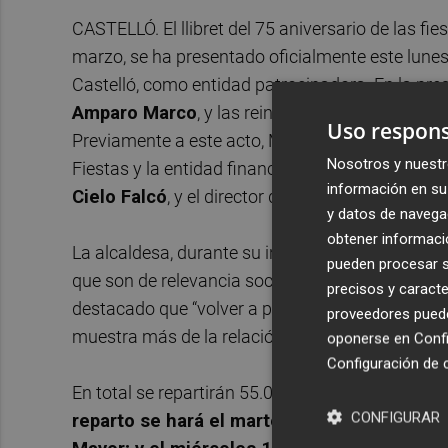
CASTELLÓ. El llibret del 75 aniversario de las fi
marzo, se ha presentado oficialmente este lunes
Castelló, como entidad patrocinadora. En la pre
Amparo Marco
, y las reinas,
Carmen Molina
y
Uso respons
Previamente a este acto, Marco ha firmado el co
Nosotros y nuestr
Fiestas y la entidad financiera, que han rubricad
información en su 
Cielo Falcó
, y el director de zona de Castelló Su
y datos de navega
obtener informació
La alcaldesa, durante su intervención, ha agrad
pueden procesar su
que son de relevancia social, cultural y turística”
precisos y caracte
destacado que “volver a patrocinar este acto de
proveedores pueden
muestra más de la relación, compromiso y confi
oponerse en
Confi
Configuración de 
En total se repartirán 55.000 unidades del progr
CONFIGURAR
reparto se hará el martes 10 de 11.00 a 13.