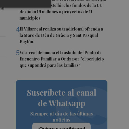
renovable en Castellón: los fondos de la UE
os
destinan 19 millones a proyectos de 11
municipios
4
El Villarreal realiza su tradicional ofrenda a
la Mare de Déu de Gràcia y Sant Pasqual
Baylón
5
Vila-real denuncia el traslado del Punto de
Encuentro Familiar a Onda por "el perjuicio
que supondrá para las familias"
Suscríbete al canal
de Whatsapp
Siempre al día de las últimas
noticias
¡Quiero suscribirme!