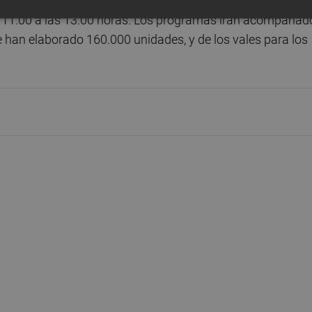
horas en la plaza Mayor
. En las tenencias de alcaldía
s 11.00 a las 13.00 horas. Los programas irán acompañad
e han elaborado 160.000 unidades, y de los vales para los