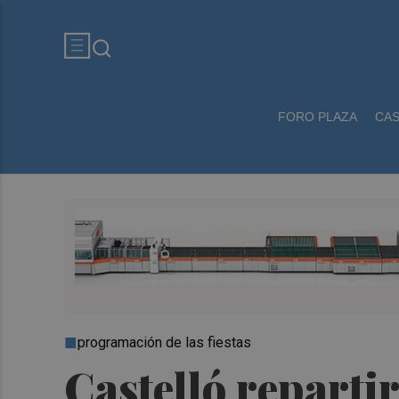
FORO PLAZA
CA
programación de las fiestas
Castelló repartir