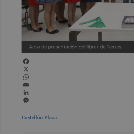
Acto de presentación del llibret de Festes.
Facebook
X
WhatsApp
Email
LinkedIn
Messenger
Castellón Plaza