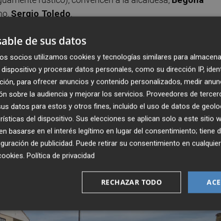
mo,
Sergio Toledo
.
iu Sec
able de sus datos
os socios utilizamos cookies y tecnologías similares para almacena
n Especial
, que ofrezca soluciones a la carta en función d
dispositivo y procesar datos personales, como su dirección IP, iden
ifica que
casi todos los PRIs iniciados por el Fadrell 
ción, para ofrecer anuncios y contenido personalizados, medir anun
nicipales señalan a este diario que
solo se seguirá
n sobre la audiencia y mejorar los servicios.
Proveedores de tercer
 Patos Gumbau
al encontrarse muy avanzada. Las demás
s datos para estos y otros fines, incluido el uso de datos de geolo
 Sec, se paralizarán.
rísticas del dispositivo. Sus elecciones se aplican solo a este sitio
 basarse en el interés legítimo en lugar del consentimiento; tiene 
guración de publicidad
. Puede retirar su consentimiento en cualqu
cookies
.
Política de privacidad
RECHAZAR TODO
ACE