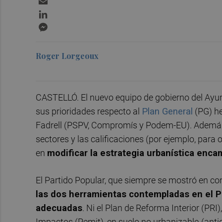
LinkedIn
Messenger
Roger Lorgeoux
CASTELLÓ. El nuevo equipo de gobierno del Ayun
sus prioridades respecto al
Plan General
(PG) he
Fadrell (PSPV, Compromís y Podem-EU). Además 
sectores y las calificaciones (por ejemplo, para 
en
modificar la estrategia urbanística encam
El Partido Popular, que siempre se mostró en con
las dos herramientas contempladas en el 
adecuadas
. Ni el Plan de Reforma Interior (PRI
Impactos (Pemit), en suelo no urbanizable
(anti