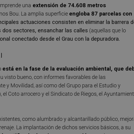
comprende una
extensión de
74.608 metros
os Bou. La amplia superficie
engloba 87 parcelas con
incipales actuaciones consisten en eliminar la barrera d
 dos sectores, ensanchar las calles
(aquellas que lo
onal conectado desde el Grau con la depuradora.
l
vo
e
stá en la fase de la evaluación ambiental, que de
su visto bueno, con informes favorables de las
e y Movilidad, así como del Grupo para el Estudio y
 el Coto arrocero y el Sindicato de Riegos, el Ayuntamien
existentes, como alumbrado y alcantarillado público, mejor
 drenaje. La implantación de dichos servicios básicos, a su