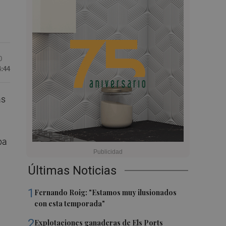
0
4:44
as
ba
Últimas Noticias
1
Fernando Roig: "Estamos muy ilusionados
con esta temporada"
2
Explotaciones ganaderas de Els Ports