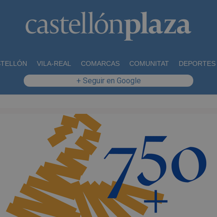
STELLÓN
VILA-REAL
COMARCAS
COMUNITAT
DEPORTES
+ Seguir en Google