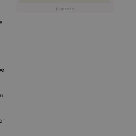
e
be
to
ar