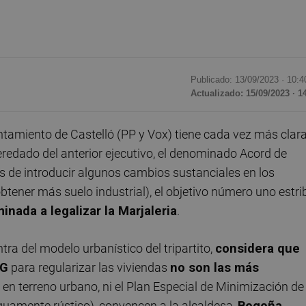
Publicado: 13/09/2023 ·
10:4
Actualizado: 15/09/2023 · 1
tamiento de Castelló (PP y Vox) tiene cada vez más clar
redado del anterior ejecutivo, el denominado Acord de
de introducir algunos cambios sustanciales en los
obtener más suelo industrial), el objetivo número uno estri
inada a legalizar la Marjaleria
.
tra del modelo urbanístico del tripartito,
considera que
PG
para regularizar las viviendas
no son las más
), en terreno urbano, ni el Plan Especial de Minimización de
guamente rústico), convencen a la alcaldesa,
Begoña