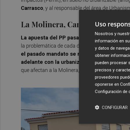
Carrasco
, y al responsable del área de Urbanis
La Molinera, Camí Serradal y R
Uso respons
Nosotros y nuestr
La apuesta del PP pasa por ejecutar un Pla
información en su 
la problemática de cada demarcación. Esto sign
y datos de navega
el pasado mandato se revisarán
. Fuentes mu
obtener informació
adelante con la urbanización de la partida
pueden procesar su
que afectan a la Molinera, Camí Serradal o el Riu
precisos y caracte
proveedores pueden
oponerse en
Confi
Configuración de 
CONFIGURAR