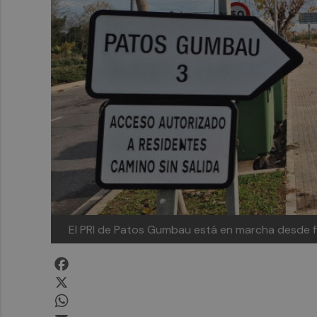
El PRI de Patos Gumbau está en marcha desde 
Facebook
X
WhatsApp
Email