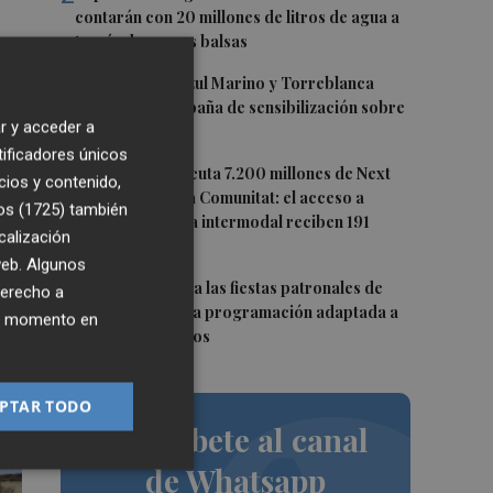
contarán con 20 millones de litros de agua a
través de nuevas balsas
3
La Fundación Azul Marino y Torreblanca
inician una campaña de sensibilización sobre
r y acceder a
la posidonia
e
tificadores únicos
4
en
El Gobierno ejecuta 7.200 millones de Next
cios y contenido,
Generation en la Comunitat: el acceso a
os (1725)
también
PortCastelló y la intermodal reciben 191
,
calización
millones
 web. Algunos
5
Moncofa disfruta las fiestas patronales de
derecho a
Sant Roc con una programación adaptada a
ier momento en
todos los públicos
PTAR TODO
Suscríbete al canal
de Whatsapp