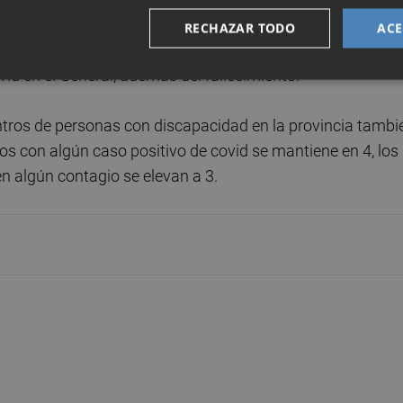
n suben las hospitalizaciones hasta 65 personas y de ellas
RECHAZAR TODO
ACE
 Salut de Castelló ha informado que, en las últimas 24
vid en el General, además del fallecimiento.
ntros de personas con discapacidad en la provincia tambi
os con algún caso positivo de covid se mantiene en 4, los
n algún contagio se elevan a 3.