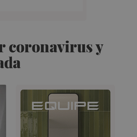
r coronavirus y
ada