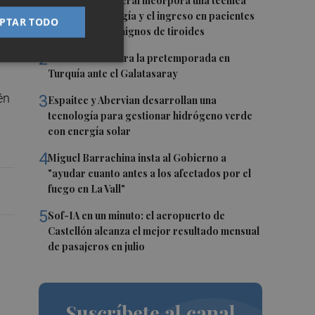
1
El Hospital General incorpora una técnica
que evita la cirugía y el ingreso en pacientes
PTAR TODO
con nódulos benignos de tiroides
2
El Villarreal cierra la pretemporada en
Turquía ante el Galatasaray
én
3
Espaitec y Abervian desarrollan una
tecnología para gestionar hidrógeno verde
con energía solar
4
Miguel Barrachina insta al Gobierno a
"ayudar cuanto antes a los afectados por el
fuego en La Vall"
5
Sof-IA en un minuto: el aeropuerto de
Castellón alcanza el mejor resultado mensual
de pasajeros en julio
Suscríbete al canal