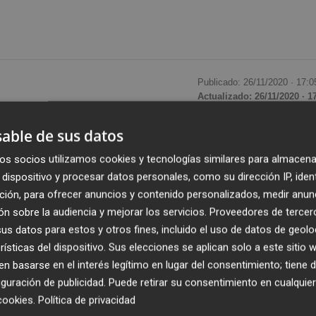
Publicado: 26/11/2020 ·
17:0
Actualizado: 26/11/2020 · 1
able de sus datos
do en las últimas 24 horas un total de
108 nuevos
 prueba PCR
, lo que eleva la cifra total de contagiados a
os socios utilizamos cookies y tecnologías similares para almacena
dispositivo y procesar datos personales, como su dirección IP, iden
a confirmado en rueda de prensa la consellera de Sanidad
A
ción, para ofrecer anuncios y contenido personalizados, medir anun
do un nuevo fallecimiento a causa de la covid, según
n sobre la audiencia y mejorar los servicios.
Proveedores de tercer
lló a través de su boletín interno
, aunque la Conselle
s datos para estos y otros fines, incluido el uso de datos de geolo
ecuento de datos oficiales. De esta manera, contando con 
rísticas del dispositivo. Sus elecciones se aplican solo a este sitio
la cifra total de decesos por la covid-19 se sitúa en 317.
 basarse en el interés legítimo en lugar del consentimiento; tiene 
guración de publicidad
. Puede retirar su consentimiento en cualqu
incia sube ligeramente y, a día de hoy, hay 126 ingresados
cookies
.
Política de privacidad
encuentran en las Unidades de Cuidados Intensivos. Por su