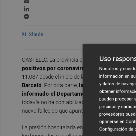
LinkedIn
Messenger
M. Simón
Uso respons
CASTELLÓ. La provincia de Castellón ha registra
positivos por coronavirus confirmados por
Nosotros y nuestr
información en su 
11.087 desde el inicio de la pandemia. Así lo h
y datos de navega
Barceló
. Por otra parte,
la provincia ha sufri
obtener informació
informado el Departament de Salut de Caste
pueden procesar su
todavía no ha contabilizado esta muerte en el r
precisos y caracte
nuevo fallecido que apunta el área castellonense 
proveedores pueden
oponerse en
Confi
La presión hospitalaria en los centros de la prov
Configuración de 
los hospitales castellonenses y 21 de ellos se 